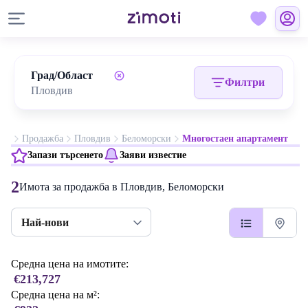
Град/Област
Филтри
Продажба
Пловдив
Беломорски
Многостаен апартамент
Запази търсенето
Заяви известие
2
Имота за продажба в Пловдив, Беломорски
Най-нови
Средна цена на имотите:
€213,727
Средна цена на м²: