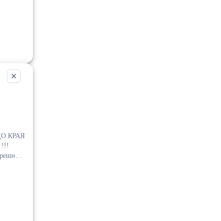
!
трешния
мание
ент в
екси на
а и
нска
втора