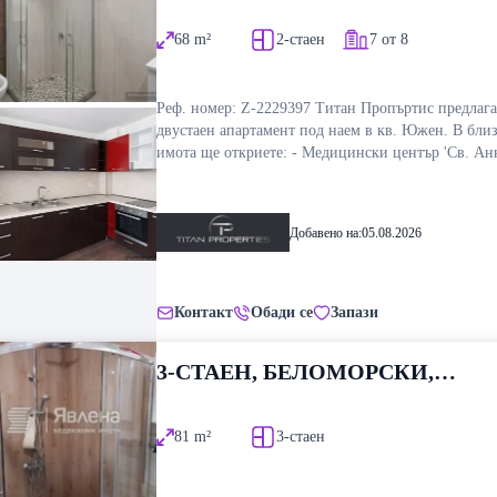
ПЛОВДИВ
68
m²
2-стаен
7 от 8
Реф. номер: Z-2229397 Титан Пропъртис предлага
двустаен апартамент под наем в кв. Южен. В близ
имота ще откриете: - Медицински център 'Св. Анн
Аптека Farmavision Жилището е с площ 68 кв.м. и
разположено на 7-ми жилищен етаж. За оглед и 
оферти се свържете с нас на посочения телефон и
Добавено на:
05.08.2026
формата за запитване.
Контакт
Обади се
Запази
3-СТАЕН, БЕЛОМОРСКИ,
ПЛОВДИВ
81
m²
3-стаен