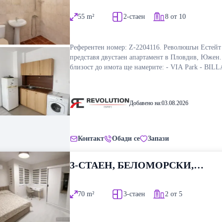
ПЛОВДИВ
55
m²
2-стаен
8 от 10
Референтен номер: Z-2204116. Революшън Естейт
представя двустаен апартамент в Пловдив, Южен.
близост до имота ще намерите: - VIA Park - BILL
Информация за горепосочения имот, може да пол
чрез формата на запитване или чрез директна връз
на посочения телефон.
Добавено на:
03.08.2026
Контакт
Обади се
Запази
3-СТАЕН, БЕЛОМОРСКИ,
ПЛОВДИВ
70
m²
3-стаен
2 от 5