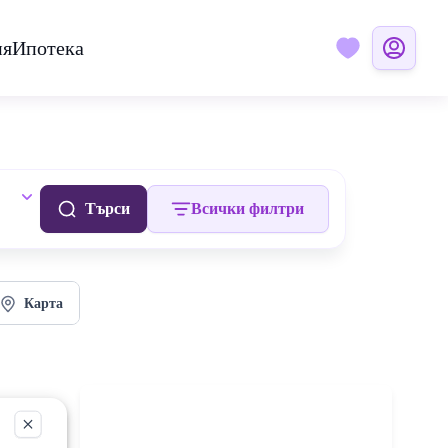
ия
Ипотека
Търси
Всички филтри
Карта