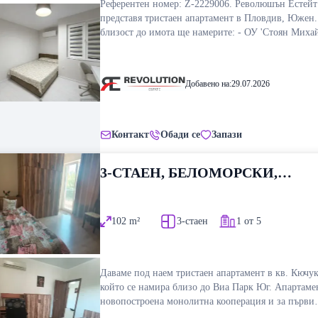
Референтен номер: Z-2229006. Революшън Естейт
представя тристаен апартамент в Пловдив, Южен.
близост до имота ще намерите: - ОУ 'Стоян Миха
- Валдес Информация за горепосочения имот, мож
получите чрез формата на запитване или чрез дир
връзка с нас на посочения телефон.
Добавено на:
29.07.2026
Контакт
Обади се
Запази
3-СТАЕН, БЕЛОМОРСКИ,
ПЛОВДИВ
102
m²
3-стаен
1 от 5
Даваме под наем тристаен апартамент в кв. Кючу
който се намира близо до Виа Парк Юг. Апартамен
новопостроена монолитна кооперация и за първи
наематели. Ситуиран на първи висок етаж, над м