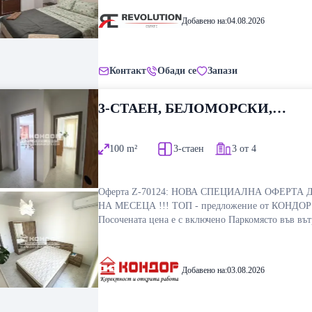
на посочения телефон.
Добавено на:
04.08.2026
Контакт
Обади се
Запази
3-СТАЕН, БЕЛОМОРСКИ,
ПЛОВДИВ
100
m²
3-стаен
3 от 4
Оферта Z-70124: НОВА СПЕЦИАЛНА ОФЕРТА ДО КРАЯ
НА МЕСЕЦА !!! ТОП - предложение от КОНДОР !!
Посочената цена е с включено Паркомясто във въ
двор на комплекса !!! Предлагаме на вашето вни
Тристаен напълно Завършен и Обзаведен Апартам
един от най - добре изпълнените жилищни компл
Добавено на:
03.08.2026
кв. Беломорски. Жилището се състои от просторн
слънчева югоизточна дневна с трапезария и кухне
част, две самостоятелна спални, баня с тоалетна , 