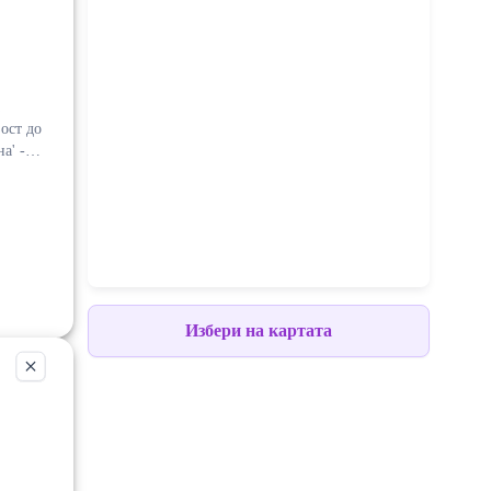
ост до
а' -
 е
още
ли чрез
Избери на картата