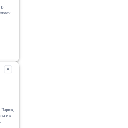
 В
йловски'
е да
ектна
к Париж,
та е в
агазини