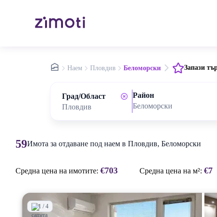
nav.home
Запази тъ
Наем
Пловдив
Беломорски
Район
Град/Област
Беломорски
59
Имота за отдаване под наем в Пловдив, Беломорски
€703
€7
Средна цена на имотите:
Средна цена на м²:
1 / 4