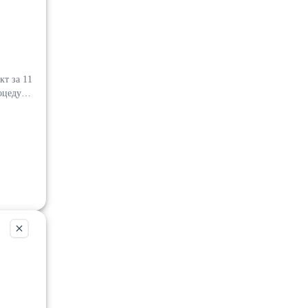
кт за 11
 пътя за
. Готов
без
НА