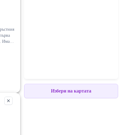
а. Има
зост.
 ОФЕРТИ
Избери на картата