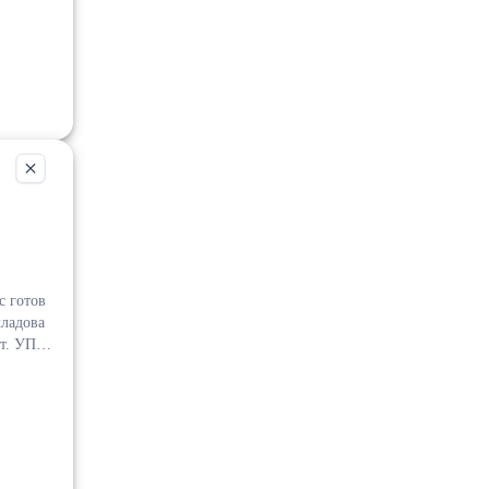
 кв.м. ,
 и
ия
ГОДНИ
кладова
ът. УПИ
е 61м на
одящ за
та !!!