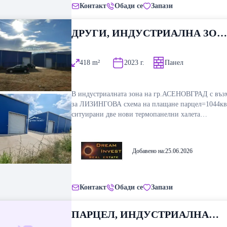
Контакт
Обади се
Запази
ДРУГИ, ИНДУСТРИАЛНА ЗОН
ЮГ, ПЛОВДИВ
418
m²
2023
г.
Панел
В индустриалната зона на гр.АСЕНОВГРАД с въз
за ЛИЗИНГОВА схема на плащане парцел=1044кв.
ситуирани две нови термопанелни халета
209+209=418кв.Притежаващи по една ролетни
врата,шлайфан бетон,офиси,тоалетни.Възможност
закупуване на съседния парцел.Партиди ток, вода
Добавено на:
25.06.2026
канализация.Идеален ТИР достъп, позволяващ уд
при товаро-разтоварни дейности.Възможна е разс
схема на плащане./ЛИЗИНГ/
Контакт
Обади се
Запази
ПАРЦЕЛ, ИНДУСТРИАЛНА