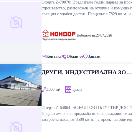
Оферта Z-70070: Предлагаме голям парцел за промишлено
строителство, разположен на отлична и комуника
локация с удобен достъп. Парцелът е 7829 кв.м. и има
прилежащ път към имота от 700 кв.м. . Имотът е
подходящ за изграждане на мащабна складова,
производствена или логистична база, както и за р
Добавено на:
28.07.2026
на различни бизнес проекти. Доброто местоположение го
превръщат в перспективна възможност за сериозн
инвестиция. Снимката е примерна!! ВИЖТЕ ОЩ
ИЗГОДНИ ОФЕРТИ НА https://www.kondorimoti.c
Контакт
Обади се
Запази
ЕЖЕДНЕВНА АКТУАЛИЗАЦИЯ!
ДРУГИ, ИНДУСТРИАЛНА ЗОН
ЮГ, ПЛОВДИВ
3500
m²
Тухла
Оферта Z-64864: АСФАЛТОВ ПЪТ!!! ТИР ДОСТЪП!!!
Предлагаме ви за продажба новоизграждащо се ха
застроена площ от 3500 кв.м. , с проект за още ед
със същата квадратура , административна сграда ,
допълнителни складови помещения , озеленена ча