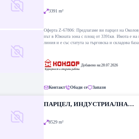
ЗОНА ЮГ, ПЛОВДИВ
3391
m²
Оферта Z-67806: Предлагаме ви парцел на Околовръстния
път в Южната зона с площ от 3391кв. Имота е на първа
линия и е със статута за търговска и складова баз
собствен водоизточник. Ток в непосредствена бли
Снимката е примерна. ВИЖТЕ ОЩЕ ИЗГОДНИ
НА https://www.kondorimoti.com/ С ЕЖЕДНЕВНА
Добавено на:
28.07.2026
АКТУАЛИЗАЦИЯ!
Контакт
Обади се
Запази
ПАРЦЕЛ, ИНДУСТРИАЛНА
ЗОНА ЮГ, ПЛОВДИВ
8529
m²