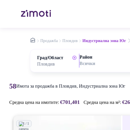
nav.home
Продажба
Пловдив
Индустриална зона Юг
Район
Град/Област
Всички
58
Имота за продажба в Пловдив, Индустриална зона Юг
€701,401
€26
Средна цена на имотите:
Средна цена на м²:
1 / 1