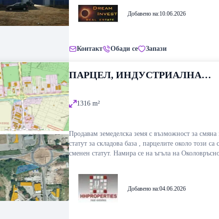
позволяващ удобство при товаро-разтоварни
Добавено на:
10.06.2026
дейности.Възможна е разсрочена схема на плащан
ЛИЗИНГ/
Контакт
Обади се
Запази
ПАРЦЕЛ, ИНДУСТРИАЛНА
ЗОНА ЮГ, ПЛОВДИВ
1316
m²
Продавам земеделска земя с възможност за смяна 
статут за складова база , парцелите около този са 
сменен статут. Намира се на ъгъла на Околовръсното и
Кукленско шосе. Точна локация :
https://maps.app.goo.gl/qGKV3Pv1d2NeAhGX9 Пре
инвестиция с цел поставяне на реклама или билб
Добавено на:
04.06.2026
06077.50.375 област Пловдив, община Родопи, с.
Браниполе, м. МЕРАТА Добави в списък с обекти
МЕРАТА, вид собств. вид територия Земеделска,