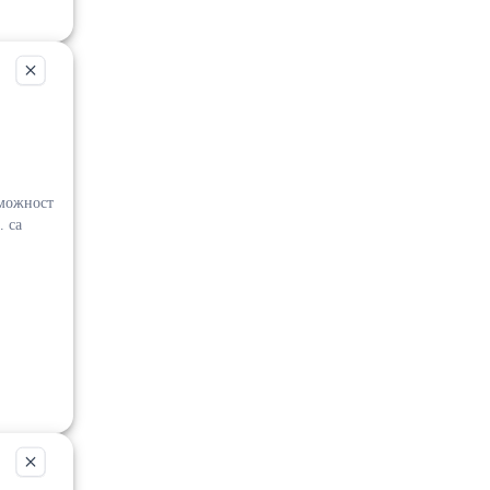
А
можност
 са
 за
 и
обство
рочена