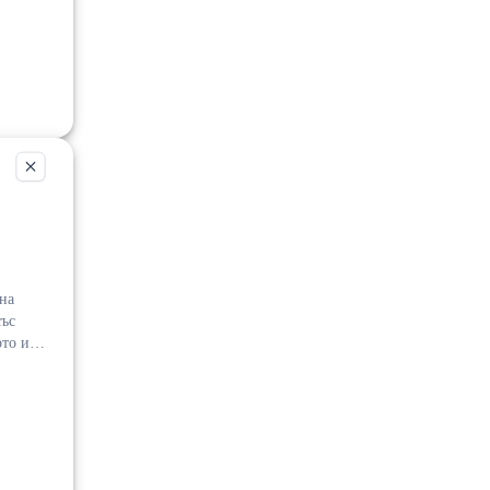
е./
на
със
красна
орд. ПИ
 м.