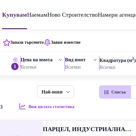
Купувам
Наемам
Ново Строителство
Намери агенц
Запази търсенето
Заяви известие
2
Цена на имота
Вид имот
Квадратура (м
)
1
Всички
Всички
Всички
Най-нови
Списък
3
Виж цялата статистика
ПАРЦЕЛ, ИНДУСТРИАЛНА