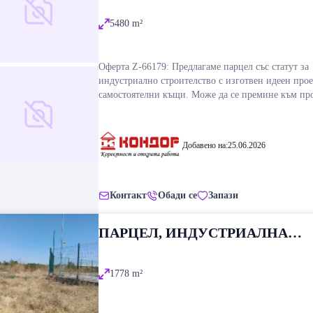
ЗОНА ЮГ, ПЛОВДИВ
5480
m²
Оферта Z-66179: Предлагаме парцел със статут за
индустриално строителство с изготвен идеен прое
самостоятелни къщи. Може да се премине към процедура
за промяна на статут за жилищно строителство на
Белащица. Параметри на имота : Площ 5480 кв. м
идеен проект за къщи Ток и вода в близост Равен 
Добавено на:
25.06.2026
денивелация ВИЖТЕ ОЩЕ ИЗГОДНИ ОФЕРТИ 
https://www.kondorimoti.com/ С ЕЖЕДНЕВНА
АКТУАЛИЗАЦИЯ!
Контакт
Обади се
Запази
ПАРЦЕЛ, ИНДУСТРИАЛНА
ЗОНА ЮГ, ПЛОВДИВ
1778
m²