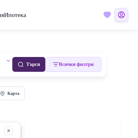
ия
Ипотека
Търси
Всички филтри
Карта