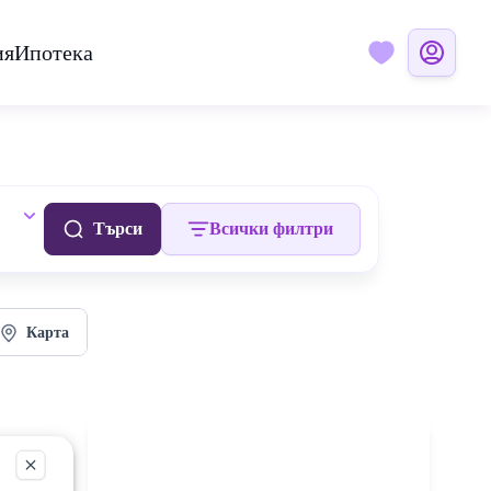
ия
Ипотека
Търси
Всички филтри
Карта