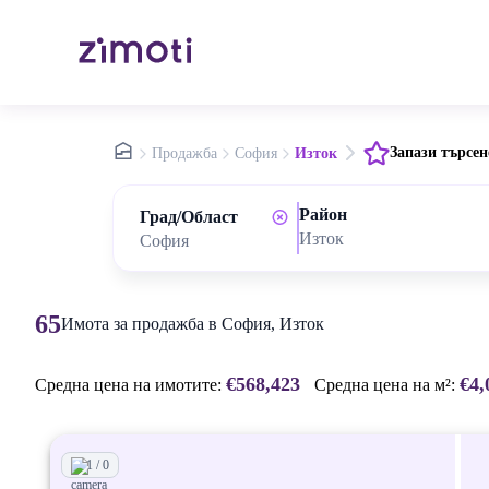
nav.home
Запази търсен
Продажба
София
Изток
Район
Град/Област
Изток
65
Имота за продажба в София, Изток
€568,423
€4,
Средна цена на имотите:
Средна цена на м²:
1 / 0