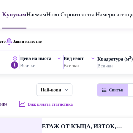
Купувам
Наемам
Ново Строителство
Намери агенц
ето
Заяви известие
2
Цена на имота
Вид имот
Квадратура (м
)
1
Всички
Всички
Всички
Най-нови
Списък
009
Виж цялата статистика
ЕТАЖ ОТ КЪЩА, ИЗТОК,