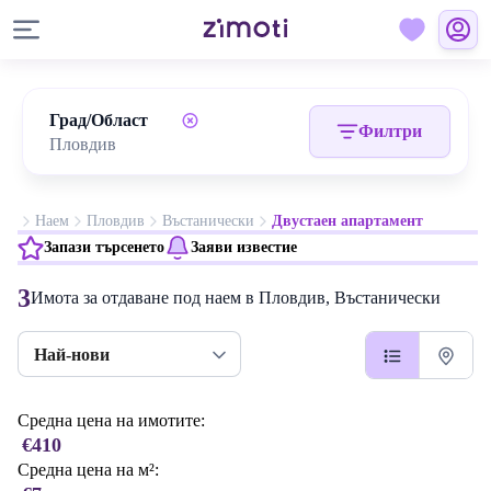
Град/Област
Филтри
Наем
Пловдив
Въстанически
Двустаен апартамент
Запази търсенето
Заяви известие
3
Имота за отдаване под наем в Пловдив, Въстанически
Най-нови
Средна цена на имотите:
€410
Средна цена на м²: