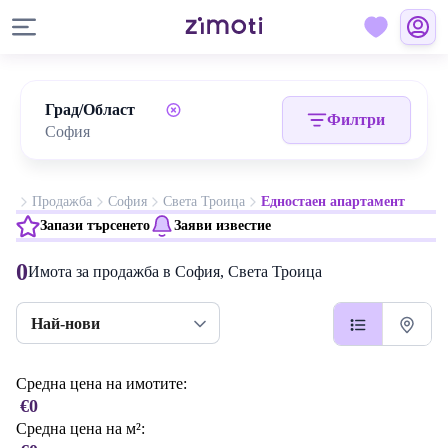
Град/Област
Филтри
Продажба
София
Света Троица
Едностаен апартамент
Запази търсенето
Заяви известие
0
Имота за продажба в София, Света Троица
Най-нови
Средна цена на имотите:
€0
Средна цена на м²: