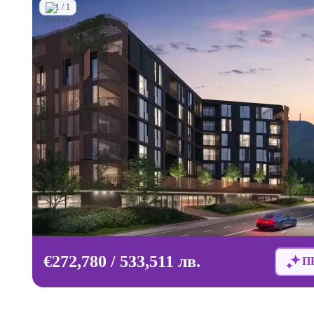
1 / 1
€272,780 / 533,511 лв.
П