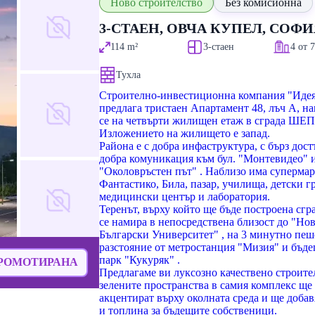
Ново строителство
Без комисионна
3-СТАЕН, ОВЧА КУПЕЛ, СОФИ
114
m²
3-стаен
4 от 
Тухла
Строително-инвестиционна компания "Иде
предлага тристаен Апартамент 48, лъч А, н
се на четвърти жилищен етаж в сграда ШЕ
Изложението на жилището е запад.
Района е с добра инфаструктура, с бърз дост
добра комуникация към бул. "Монтевидео" 
"Околовръстен път" . Наблизо има супермар
Фантастико, Била, пазар, училища, детски г
медицински център и лаборатория.
Теренът, върху който ще бъде построена сгра
се намира в непосредствена близост до "Но
Български Университет" , на 3 минутно пе
разстояние от метростанция "Мизия" и бъд
парк "Кукуряк" .
РОМОТИРАНА
Предлагаме ви луксозно качествено строител
зелените пространства в самия комплекс ще
акцентират върху околната среда и ще добав
и топлина за бъдещите собственици.