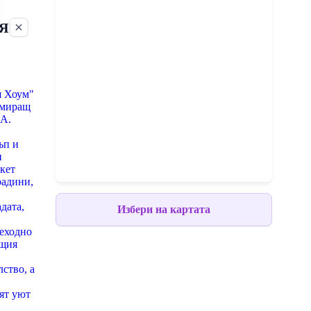
Я
7
я Хоум"
амиращ
ПА.
ъп и
и
кет
радини,
дата,
Избери на картата
в
шеходно
ещия
ство, а
ят уют