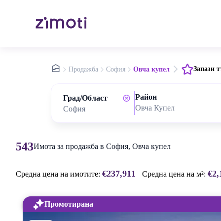
nav.home
Запази т
Продажба
София
Овча купел
Район
Град/Област
Овча Купел
543
Имота за продажба в София, Овча купел
€237,911
€2,
Средна цена на имотите:
Средна цена на м²:
Промотирана