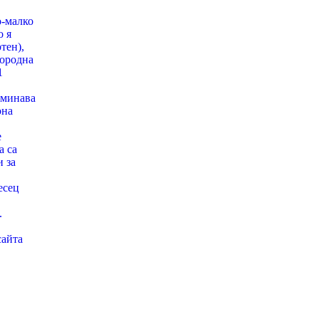
о-малко
о я
тен),
городна
1
еминава
она
е
а са
 за
есец
.
сайта