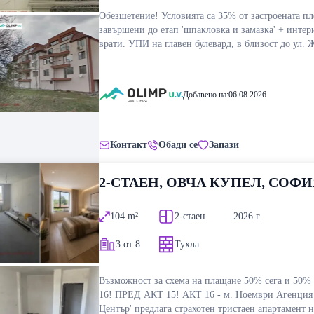
Обезшетение! Условията са 35% от застроената п
завършени до етап 'шпакловка и замазка' + инте
врати. УПИ на главен булевард, в близост до ул.
и недалеч от метростанция, на комуникативно мяс
бърз достъп до централната част на града. Имотът 
за проектиране на сграда Г/М +4 с източен калкан
Добавено на:
06.08.2026
в зона жц- жилищно средноетажно застрояване с
плътност 50%, кинт 2,5 и кк 15 метра. Изградени 
всички необходими комуникации- ток, вода, газ,
канализация и ТЕЦ. Подходящ е за изграждане на
Контакт
Обади се
Запази
жилищна сграда в район с активно ново строител
модерна инфраструктура, магазини, детски гради
2-СТАЕН, ОВЧА КУПЕЛ, СОФИ
отличен градски транспорт. За повече информаци
огледи: Михаил Септемвриев тел. 0888703709 ,
тел.0887552172; septemvriev@olimp-uv.com juli@o
104
m²
2-стаен
2026
г.
uv.com
3 от 8
Тухла
Възможност за схема на плащане 50% сега и 50% 
16! ПРЕД АКТ 15! АКТ 16 - м. Ноември Агенция
Център' предлага страхотен тристаен апартамент н