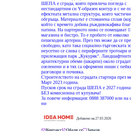
ШЕПА е сграда, която привлича погледа с
нестандартния си Y-образен контур и с не п
ефектната метална структура, която частичн
обгръща. Материалът е стоманена сплав (кор
който с времето добива ръждивокафява бла
патина. На партерното ниво се помещават 1
магазина и бистро. То е пробито от няколко
пешеходни артерии. През тях може да се пр
свободно, като така социално-търговската з
неусетно се слива с периферните тротоари и
прилежащия парк „Кукуряк“. Ландшафтнит
архитектурни обеми (шкарпи) около сградат
озеленени и в тях са оформени ниши с пейки
разговори и почивка.
Строителството на сградата стартира през м
Март 2023 годинa.
Пусков срок на сграда ШЕПА е 2027 година
БЕЗ комисионна от купувача!
За повече информация: 0888 387000 или на 
ни
Добавено на:
27.03.2026
Контакт
Обади се
Запази