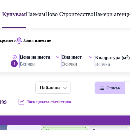
Купувам
Наемам
Ново Строителство
Намери агенц
ърсенето
Заяви известие
2
Цена на имота
Вид имот
Квадратура (м
)
1
Всички
Всички
Всички
Най-нови
Списък
199
Виж цялата статистика