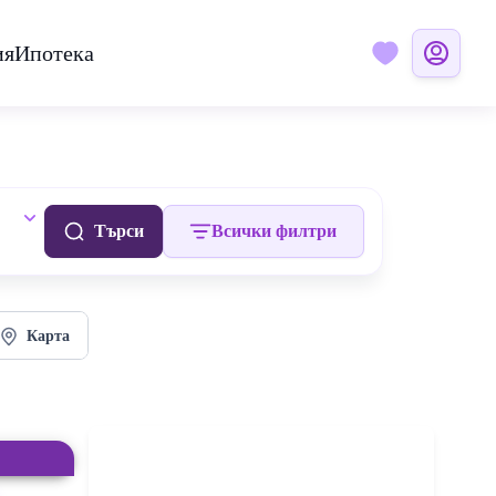
ия
Ипотека
Търси
Всички филтри
Карта