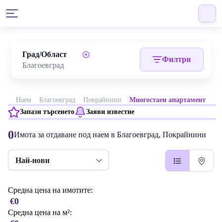
Град/Област
Филтри
Наем
Благоевград
Покрайнини
Многостаен апартамент
Запази търсенето
Заяви известие
0
Имота за отдаване под наем в Благоевград, Покрайнини
Най-нови
Средна цена на имотите:
€0
Средна цена на м²: