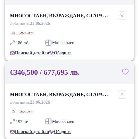
МНОГОСТАЕН, ВЪЗРАЖДАНЕ, СТАРА
ЗАГОРА
23.06.2026
Добавено на:
Многостаен
186
m²
Поискай детайли
Обади се
€346,500 / 677,695 лв.
МНОГОСТАЕН, ВЪЗРАЖДАНЕ, СТАРА
ЗАГОРА
23.06.2026
Добавено на:
Многостаен
192
m²
Поискай детайли
Обади се