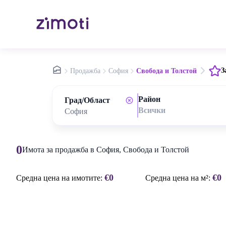
nav.home
З
Продажба
София
Свобода и Толстой
Район
Град/Област
Всички
0
Имота за продажба в София, Свобода и Толстой
€0
€0
Средна цена на имотите:
Средна цена на м²: