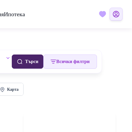
ия
Ипотека
Търси
Всички филтри
Карта