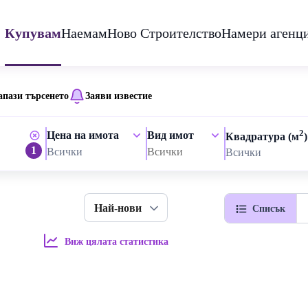
Купувам
Наемам
Ново Строителство
Намери агенц
апази търсенето
Заяви известие
2
Цена на имота
Вид имот
Квадратура (м
)
1
Всички
Всички
Всички
Най-нови
Списък
Виж цялата статистика