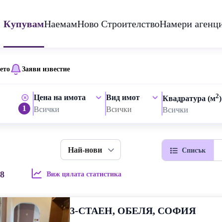
Купувам
Наемам
Ново Строителство
Намери агенц
ето
Заяви известие
2
Цена на имота
Вид имот
Квадратура (м
)
1
Всички
Всички
Всички
Най-нови
Списък
8
Виж цялата статистика
3-СТАЕН, ОБЕЛЯ, СОФИЯ