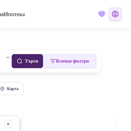
ия
Ипотека
Търси
Всички филтри
Карта