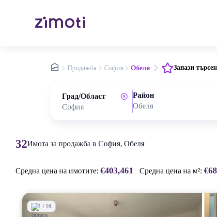
nav.home
Запази търсен
Продажба
София
Обеля
Район
Град/Област
Обеля
32
Имота за продажба в София, Обеля
€403,461
€68
Средна цена на имотите:
Средна цена на м²:
1 / 16