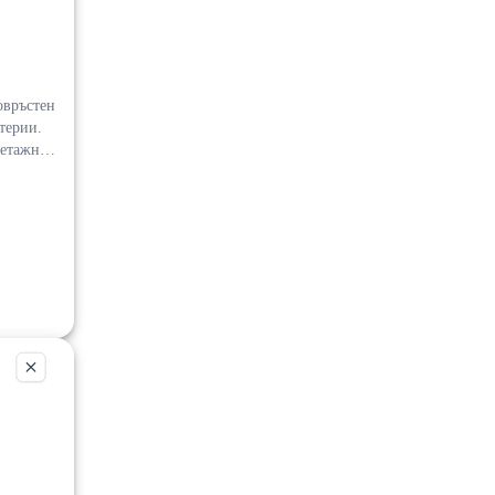
терии.
3 и кота
чни на
 100
ждане на
а
4, 0888