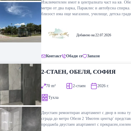
Изключителен имот в централната част на кв. Обе
зелени междублокови пространства, което го прав
метри от два парка, Параклис и автобусна спирка.
предпочитан за спокойно градско живеене. Локац
близост има още магазини, училище, детска гради
осигурява бърза връзка както с центъра на София, 
осем минути пешеходно от метростанция. Парцелът е
основни пътни артерии. Имотът предлага отличен
слънчев, равен, с правилна форма. Достъпът е по
потенциал за персонализация според нуждите на
асфалтирана улица, има канал, водопровод и ток 
бъдещите собственици. Подходящ е за купувачи, 
Добавено на:
22.07.2026
пред парцела. Идеален е за къща и за жилищно
търсят простор, комуникативна локация и реална 
строителство. Параметри на застрояване за района:
на пазара. Ако имате нужда от допълнително ин
плътност- 40%, кинт- 1,3, к.корниз- 10 метра. За 
или желаете да организирате оглед, не се колебайте
информация Милена Станоева 0887701543
свържете с нас: Ивайло Георгиев 089 363 1454
Контакт
Обади се
Запази
2-СТАЕН, ОБЕЛЯ, СОФИЯ
70
m²
2-стаен
2026
г.
Тухла
Двустаен ремонтиран апартамент с двор в нова ту
сграда до метро Обеля 2 'Имотен център' представ
продажба двустаен апартамент с прекрасен,озелен
в нова тухлена сграда в кв.Обеля 2. Жилището е 