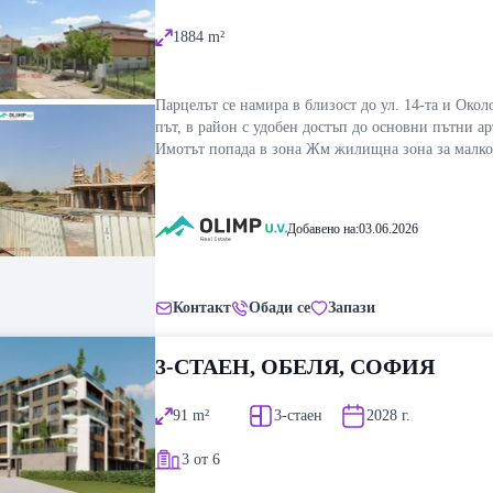
1884
m²
Парцелът се намира в близост до ул. 14-та и Околовръстен
път, в район с удобен достъп до основни пътни ар
Имотът попада в зона Жм жилищна зона за малкоетажно
застрояване, с показатели: плътност 40%, КИНТ 1.
корниз 10 метра. Ток, вода и канализация са нали
метри от парцела, а асфалтов достъп има на около
Добавено на:
03.06.2026
метра. Теренът е подходящ за инвестиция и изгра
една или две еднофамилни къщи. За допълнителн
информация и огледи: Захари Цветков 0882 599 94
88 16 65, z_cvetkov@olimp-uv.com
Контакт
Обади се
Запази
3-СТАЕН, ОБЕЛЯ, СОФИЯ
91
m²
3-стаен
2028
г.
3 от 6