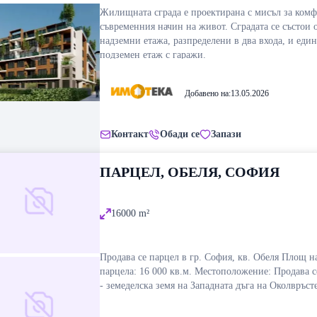
Жилищната сграда е проектирана с мисъл за комф
съвременния начин на живот. Сградата се състои о
надземни етажа, разпределени в два входа, и един
подземен етаж с гаражи.
Партерното ниво включва 4 търговски обекта, 5
апартамента и впечатляващ вътрешен атриум – от
дворно пространство, разположено в централната 
Добавено на:
13.05.2026
сградата, осигуряващо естествена светлина и уют
Над партерното ниво са разположени 5 изцяло 
атмосфера.
етажа с общо 59 светли и функционално разпреде
Контакт
Обади се
Запази
апартамента.
Подземният етаж разполага с 47 самостоятелни г
ПАРЦЕЛ, ОБЕЛЯ, СОФИЯ
клетки, всяка със собствена партида за електрозах
Достъпът е организиран чрез две отделни рампи –
изход, осигуряващи удобство и безопасност.
16000
m²
Сградата се намира в ж.к. Обеля 2 – район с отли
инфраструктура и бърз достъп до централната час
града.
Продава се парцел в гр. София, кв. Обеля Площ н
парцела: 16 000 кв.м. Местоположение: Продава се парцел
100 м от метростанция
Метростанция Обе
- земеделска земя на Западната дъга на Околвръсте
на пресечката на новоизграждащия се бул. Стефан
10 м от поликлиника
Околовръстен път. Парцелът се намира в непосред