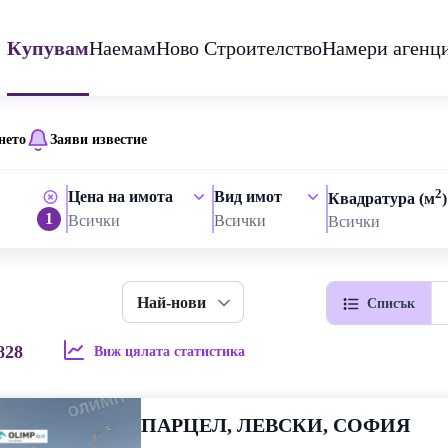
Купувам
Наемам
Ново Строителство
Намери агенц
нето
Заяви известие
2
Цена на имота
Вид имот
Квадратура (м
)
1
Всички
Всички
Всички
Най-нови
Списък
828
Виж цялата статистика
ПАРЦЕЛ, ЛЕВСКИ, СОФИЯ