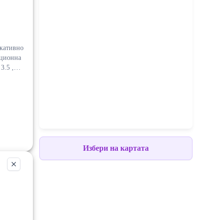
кативно
ационна
.5 ,
телство
ради ,
р и
ари
limp-
Избери на картата