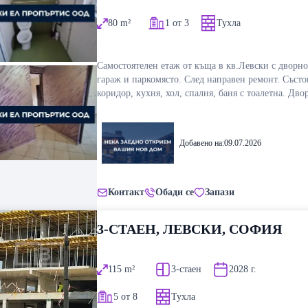
СОФИЯ
жилището може да се купи подземно паркомясто 
80
m²
1 от 3
Тухла
допълнителна цена от 28 000 евро. Строител с мн
завършени проекти. Апартаментите ще се предава
шпакловка и замазка, с луксозно изпълнени общи
Самостоятелен етаж от къща в кв.Левски с дворно
видеонаблюдение, качествени дограми и топлоизо
гараж и паркомясто. След направен ремонт. Състои
(yavlenaCOM/173178).
коридор, кухня, хол, спалня, баня с тоалетна. Дво
място към етажа е с площ 95 кв.м., а гаражът 17 к
Z-73472 За директни клиенти! БЕЗПЛАТНО
СЪДЕЙСТВИЕ ЗА БАНКОВО КРЕДИТИРАНЕ! За 
Добавено на:
09.07.2026
информация и оглед позвънете на посочените тел
Контакт
Обади се
Запази
3-СТАЕН, ЛЕВСКИ, СОФИЯ
115
m²
3-стаен
2028
г.
5 от 8
Тухла