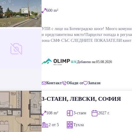
600
m²
УПИ с лице на Ботевградско шосе! Много комуни
и представителна място!Парцелът попада в регул
зона СМФ СЪС СЛЕДНИТЕ ПОКАЗАТЕЛИ:кинт 3
ПЛЪТНОСТ 60 % . Парцелът е подходящ както за
строителство на жилищни сгради, така и за строи
на Логистичен център, Търговска сграда, Офис сг
Добавено на:
05.08.2026
Магазини , Представителства , Медицински центъ
много други. За повече информация и огледи: Зах
Цветков 0882 599 944, 0888 703/709 , z_cvetkov@o
uv.com
Контакт
Обади се
Запази
3-СТАЕН, ЛЕВСКИ, СОФИЯ
108
m²
3-стаен
2027
г.
2 от 5
Тухла