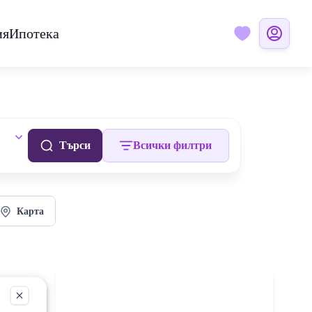
ия
Ипотека
Търси
Всички филтри
Карта