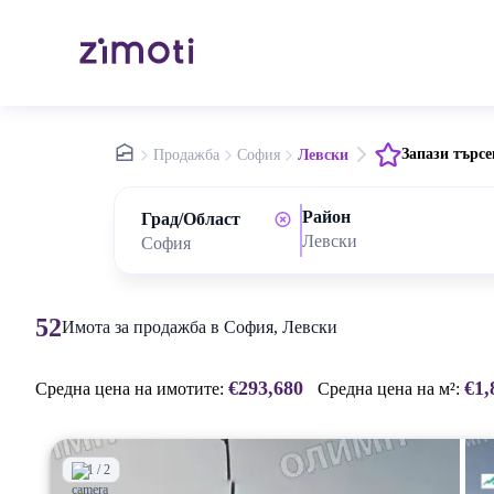
nav.home
Запази търсе
Продажба
София
Левски
Район
Град/Област
Левски
52
Имота за продажба в София, Левски
€293,680
€1,
Средна цена на имотите:
Средна цена на м²:
1 / 2