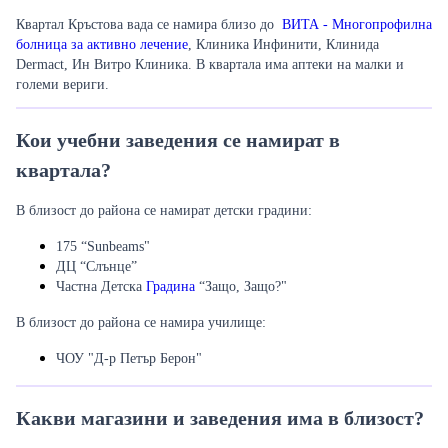
Квартал Кръстова вада се намира близо до
ВИТА - Многопрофилна
болница за активно лечение
, Клиника Инфинити, Клинида
Dermact,
Ин Витро Клиника. В квартала има аптеки на малки и
големи вериги.
Кои учебни заведения се намират в
квартала?
В близост до района се намират детски градини:
175 “Sunbeams"
ДЦ “Слънце”
Частна Детска
Градина
“Защо, Защо?"
В близост до района се намира училище:
ЧОУ "Д-р Петър Берон"
Какви магазини и заведения има в близост?