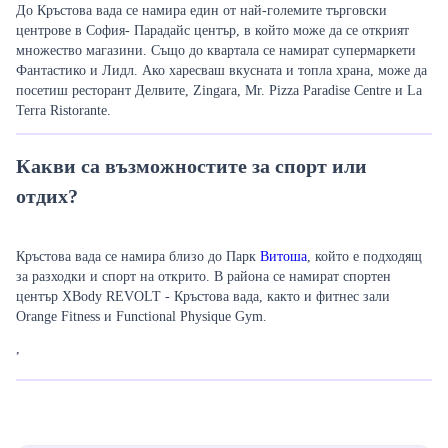
До Кръстова вада се намира един от най-големите търговски
центрове в София- Парадайс център, в който може да се открият
множество магазини. Също до квартала се намират супермаркети
Фантастико и Лидл. Ако харесваш вкусната и топла храна, може да
посетиш ресторант Делвите,
Zingara, Mr. Pizza Paradise Centre и La
Terra Ristorante.
Какви са възможностите за спорт или
отдих?
Кръстова вада се намира близо до Парк
Витоша
, който е подходящ
за разходки и спорт на открито. В района се намират спортен
център
XBody REVOLT - Кръстова вада, както и фитнес зали
Orange Fitness и Functional Physique Gym.
,