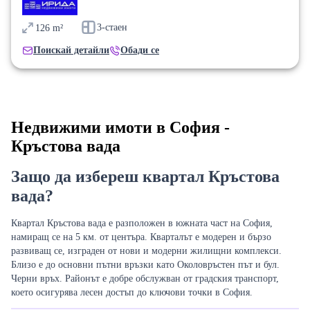
3-стаен
126
m²
Поискай детайли
Обади се
Недвижими имоти в София -
Кръстова вада
Защо да избереш квартал Кръстова
вада?
Квартал Кръстова вада е разположен в южната част на София,
намиращ се на 5 км. от центъра. Кварталът е модерен и бързо
развиващ се, изграден от нови и модерни жилищни комплекси.
Близо е до основни пътни връзки като Околовръстен път и бул.
Черни връх. Районът е добре обслужван от градския транспорт,
което осигурява лесен достъп до ключови точки в София.