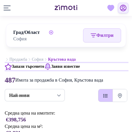
Град/Област
Филтри
Продажба
София
Кръстова вада
Запази търсенето
Заяви известие
487
Имота за продажба в София, Кръстова вада
Най-нови
Средна цена на имотите:
€398,756
Средна цена на м²: