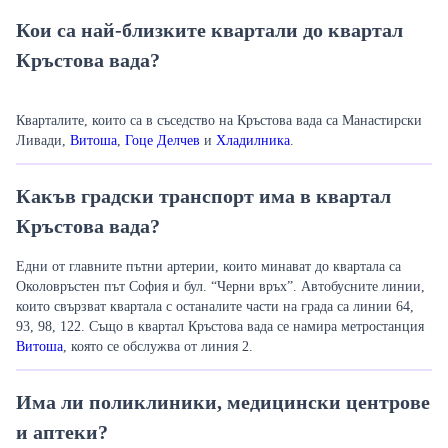
Кои са най-близките квартали до квартал
Кръстова вада?
Кварталите, които са в съседство на Кръстова вада са Манастирски
Ливади,
Витоша
,
Гоце Делчев
и
Хладилника
.
Какъв градски транспорт има в квартал
Кръстова вада?
Едни от главните пътни артерии, които минават до квартала са
Околовръстен път София и бул. “Черни връх”. Автобусните линии,
които свързват квартала с останалите части на града са линии
64,
93, 98, 122.
Също в квартал Кръстова вада се намира метростанция
Витоша
, която се обслужва от линия 2.
Има ли поликлиники, медицински центрове
и аптеки?