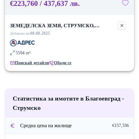
€223,760 / 437,637 лв.
ЗЕМЕДЕЛСКА ЗЕМЯ, СТРУМСКО,
БЛАГОЕВГРАД
08.08.2025
Добавено на:
5594
m²
Поискай детайли
Обади се
Статистика за имотите в Благоевград -
Струмско
Средна цена на жилище
€157,336