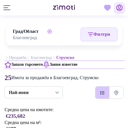
Град/Област
Филтри
Продажба
Благоевград
Струмско
Запази търсенето
Заяви известие
25
Имота за продажба в Благоевград, Струмско
Най-нови
Средна цена на имотите:
€235,682
Средна цена на м²: