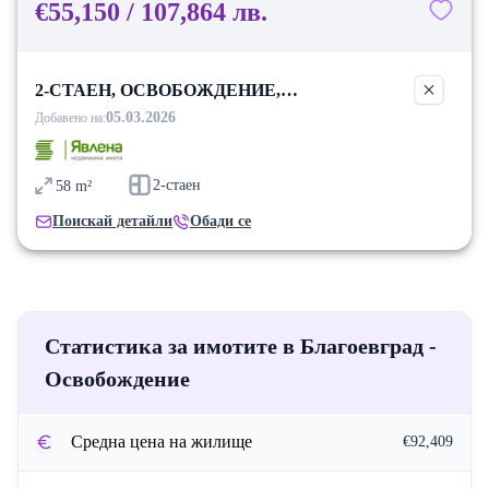
€55,150 / 107,864 лв.
2-СТАЕН, ОСВОБОЖДЕНИЕ,
БЛАГОЕВГРАД
05.03.2026
Добавено на:
2-стаен
58
m²
Поискай детайли
Обади се
Статистика за имотите в Благоевград -
Освобождение
Средна цена на жилище
€92,409