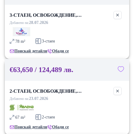
3-СТАЕН, ОСВОБОЖДЕНИЕ,
БЛАГОЕВГРАД
28.07.2026
Добавено на:
3-стаен
78
m²
Поискай детайли
Обади се
€63,650 / 124,489 лв.
2-СТАЕН, ОСВОБОЖДЕНИЕ,
БЛАГОЕВГРАД
23.07.2026
Добавено на:
2-стаен
67
m²
Поискай детайли
Обади се