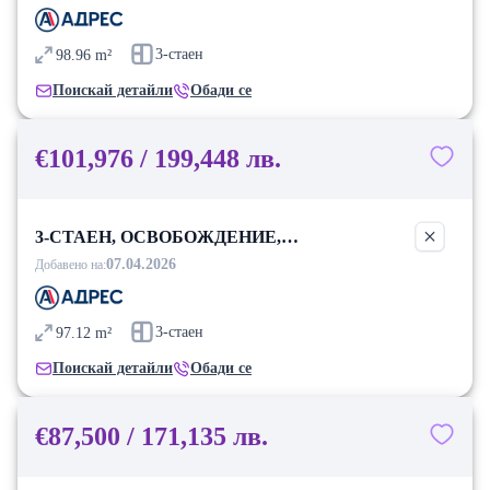
3-стаен
98.96
m²
Поискай детайли
Обади се
€101,976 / 199,448 лв.
3-СТАЕН, ОСВОБОЖДЕНИЕ,
БЛАГОЕВГРАД
07.04.2026
Добавено на:
3-стаен
97.12
m²
Поискай детайли
Обади се
€87,500 / 171,135 лв.