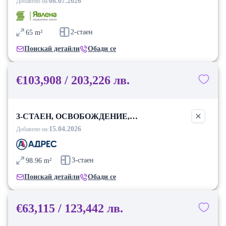
БЛАГОЕВГРАД
08.07.2026
Добавено на:
2-стаен
65
m²
Поискай детайли
Обади се
€103,908 / 203,226 лв.
3-СТАЕН, ОСВОБОЖДЕНИЕ,
БЛАГОЕВГРАД
15.04.2026
Добавено на:
3-стаен
98.96
m²
Поискай детайли
Обади се
€63,115 / 123,442 лв.