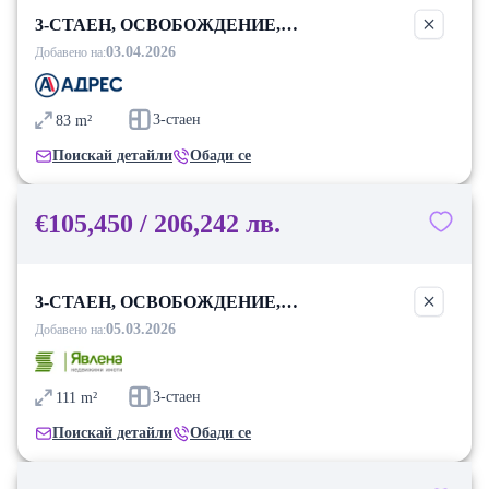
3-СТАЕН, ОСВОБОЖДЕНИЕ,
БЛАГОЕВГРАД
03.04.2026
Добавено на:
3-стаен
83
m²
Поискай детайли
Обади се
€105,450 / 206,242 лв.
3-СТАЕН, ОСВОБОЖДЕНИЕ,
БЛАГОЕВГРАД
05.03.2026
Добавено на:
3-стаен
111
m²
Поискай детайли
Обади се