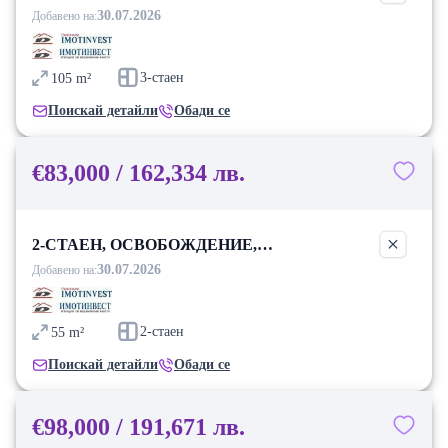
БЛАГОЕВГРАД
30.07.2026
Добавено на:
3-стаен
105
m²
Поискай детайли
Обади се
€83,000 / 162,334 лв.
2-СТАЕН, ОСВОБОЖДЕНИЕ,
БЛАГОЕВГРАД
30.07.2026
Добавено на:
2-стаен
55
m²
Поискай детайли
Обади се
€98,000 / 191,671 лв.