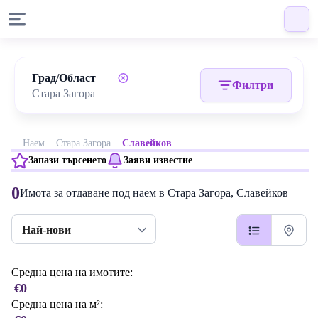
Град/Област
Филтри
Наем
Стара Загора
Славейков
Запази търсенето
Заяви известие
0
Имота за отдаване под наем в Стара Загора, Славейков
Най-нови
Средна цена на имотите:
€0
Средна цена на м²: