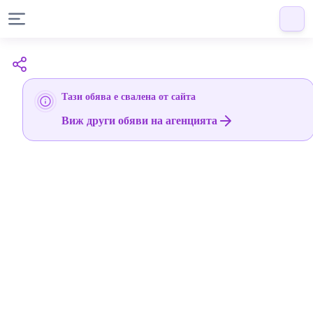
Тази обява е свалена от сайта
Виж други обяви на агенцията