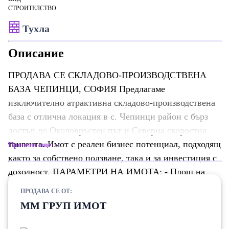
СТРОИТЕЛСТВО
Тухла
Описание
ПРОДАВА СЕ СКЛАДОВО-ПРОИЗВОДСТВЕНА
БАЗА ЧЕПИНЦИ, СОФИЯ Предлагаме
изключително атрактивна складово-производствена
база с отлична локация в с. Чепинци район с бърз
достъп до Околовръстен път и Северна скоростна
тангента. Имот с реален бизнес потенциал, подходящ
Прочети още
както за собствено ползване, така и за инвестиция с
доходност. ПАРАМЕТРИ НА ИМОТА: - Площ на
парцела: 2694 кв.м - Офис сграда: 214 кв.м
ПРОДАВА СЕ ОТ:
(кабинети и работни помещения) - Производствена
ММ ГРУП ИМОТ
сграда: 286 кв.м - Сграда (столова/ресторант): 56
кв.м - Обслужваща сграда: 56 кв.м