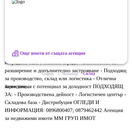
ИНФРАСТРУКТУРА: - Трифазен ток с голяма
мощност идеален за производство - Вода - Готова
база за незабавна работа ДВОР И ДОСТЪП: -
Просторен двор с устойчива настилка - Подходящ за
маневриране и паркиране на ТИР - Лесен достъп за
тежкотоварни автомобили КЛЮЧОВИ
Още имоти от същата агенция
ПРЕДИМСТВА: - Стратегическа локация - Напълно
изградена база с няколко сгради - Възможност за
разширение и допълнително застрояване - Подходящ
Склад
София
с. Чепинци
за производство, склад или логистика - Отлична
инвестиция с потенциал за доходност ПОДХОДЯЩ
Зареждаме...
ЗА: - Производствена дейност - Логистичен център -
Складова база - Дистрибуция ОГЛЕДИ И
ИНФОРМАЦИЯ: 0896800407; 0879462442 Агенция
за недвижими имоти ММ ГРУП ИМОТ