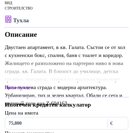
ВИД
СТРОИТЕЛСТВО
Тухла
Описание
Двустаен апартамент, в кв. Галата. Състои се от хол
с кухненски бокс, спалня, баня с тоалет и коридор.
Жилището е разположено на партерно ниво в нова
сграда. кв. Галата. В близост до училище, детска
градина, магазини, спирки на градския транспорт.
Нова тухлена сграда с модерна архитектура.
Прочети още
Урбанизиран, тих и зелен квартал. Обади се сега и
цитирай този код Z-604163
Ипотечен кредитен калкулатор
Цена на имота
€