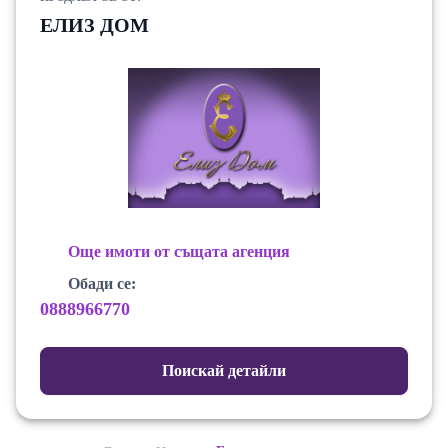
ЕЛИЗ ДОМ
Още имоти от същата агенция
Обади се:
0888966770
Поискай детайли