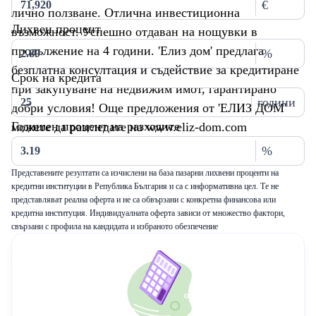
€
лично ползване. Отлична инвестиционна
Лихвен процент
възможност. Успешно отдаван на нощувки в
продължение на 4 години. 'Елиз дом' предлага
%
безплатна консултация и съдействие за кредитиране
Срок на кредита
при закупуване на недвижим имот, гарантирано
години
добри условия! Още предложения от 'ЕЛИЗ ДОМ'
Годишен процент на разходите
можете да разгледате на www.eliz-dom.com
%
Представените резултати са изчислени на база пазарни лихвени проценти на
кредитни институции в Република България и са с информативна цел. Те не
представляват реална оферта и не са обвързани с конкретна финансова или
кредитна институция. Индивидуалната оферта зависи от множество фактори,
свързани с профила на кандидата и избраното обезпечение