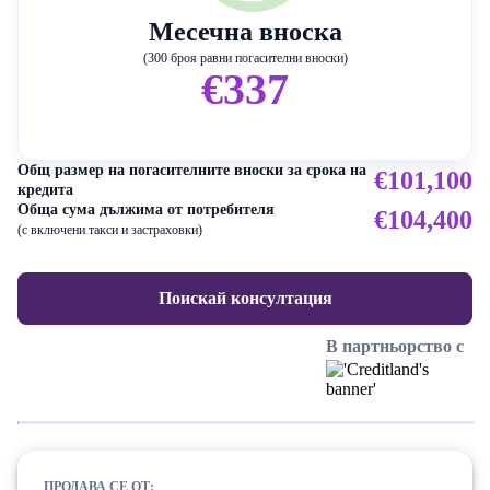
Месечна вноска
(300 броя равни погасителни вноски)
€337
Общ размер на погасителните вноски за срока на
€101,100
кредита
Обща сума дължима от потребителя
€104,400
(с включени такси и застраховки)
Поискай консултация
В партньорство с
ПРОДАВА СЕ ОТ: