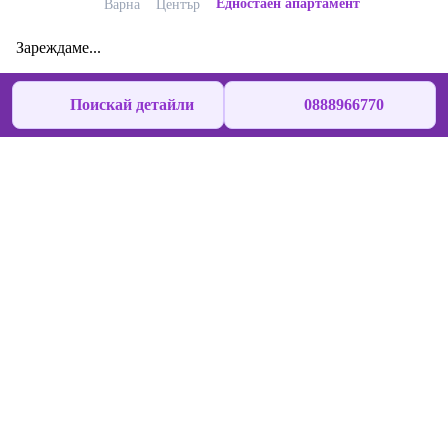
Едностаен апартамент
Варна
Център
Зареждаме...
Поискай детайли
0888966770