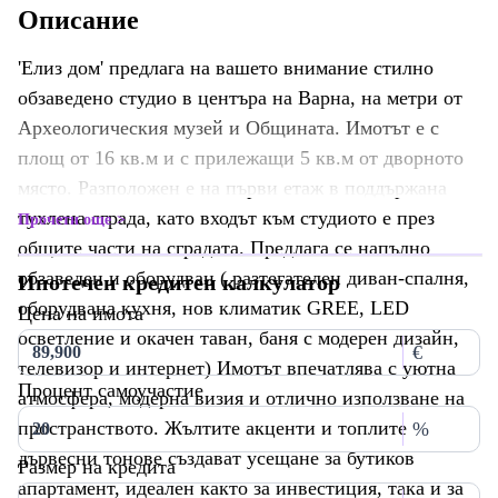
Описание
'Елиз дом' предлага на вашето внимание стилно
обзаведено студио в центъра на Варна, на метри от
Археологическия музей и Общината. Имотът е с
площ от 16 кв.м и с прилежащи 5 кв.м от дворното
място. Разположен е на първи етаж в поддържана
тухлена сграда, като входът към студиото е през
Прочети още
общите части на сградата. Предлага се напълно
обзаведен и оборудван ( разтегателен диван-спалня,
Ипотечен кредитен калкулатор
оборудвана кухня, нов климатик GREE, LED
Цена на имота
осветление и окачен таван, баня с модерен дизайн,
€
телевизор и интернет) Имотът впечатлява с уютна
Процент самоучастие
атмосфера, модерна визия и отлично използване на
пространството. Жълтите акценти и топлите
%
дървесни тонове създават усещане за бутиков
Размер на кредита
апартамент, идеален както за инвестиция, така и за