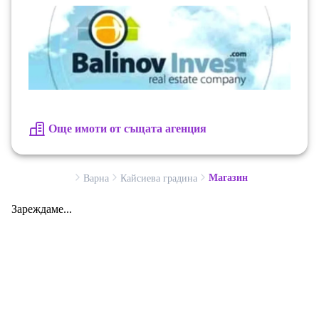
Възможност за покупка с ипотечен кредит Имотът е
добра възможност както за собствен бизнес, така и
за инвестиция с цел отдаване под наем.
Още имоти от същата агенция
Магазин
Варна
Кайсиева градина
Зареждаме...