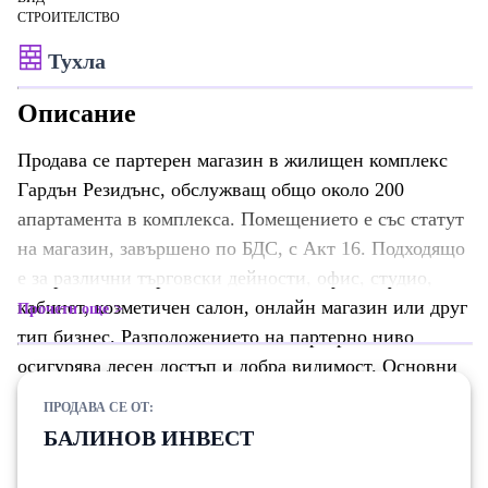
СТРОИТЕЛСТВО
Тухла
Описание
Продава се партерен магазин в жилищен комплекс
Гардън Резидънс, обслужващ общо около 200
апартамента в комплекса. Помещението е със статут
на магазин, завършено по БДС, с Акт 16. Подходящо
е за различни търговски дейности, офис, студио,
кабинет, козметичен салон, онлайн магазин или друг
Прочети още
тип бизнес. Разположението на партерно ниво
осигурява лесен достъп и добра видимост. Основни
характеристики: Статут: Магазин Акт 16 По БДС
ПРОДАВА СЕ ОТ:
Площ с общи части: 27 кв.м Площ по кадастър без
БАЛИНОВ ИНВЕСТ
общи части: 21 кв.м Партерно помещение
Подходящо за офис и различни търговски дейности