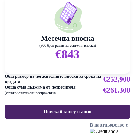
Месечна вноска
(300 броя равни погасителни вноски)
€843
Общ размер на погасителните вноски за срока на
€252,900
кредита
Обща сума дължима от потребителя
€261,300
(с включени такси и застраховки)
Поискай консултация
В партньорство с