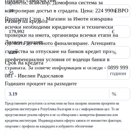
Процент самоучастие
парапети, асансьор. Домофона система за
контролиран достъп в сградата. Цена: 224 990 ЕВРО
%
Пропърти Стор - Магазин за Имоти извършва
Размер на кредита
всички необходими юридически и технически
€
проверки на имота, организира всички етапи на
Лихвен процент
сделката до нейното финализиране. Агенцията
съдейства за отпускане на банков кредит при
%
преференциални условия от водещи банки в
Срок на кредита
страната. За повече информация и огледи - 0899 999
години
081 - Ивелин Радославов
Годишен процент на разходите
%
Представените резултати са изчислени на база пазарни лихвени проценти на
кредитни институции в Република България и са с информативна цел. Те не
представляват реална оферта и не са обвързани с конкретна финансова или
кредитна институция. Индивидуалната оферта зависи от множество фактори,
свързани с профила на кандидата и избраното обезпечение