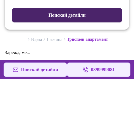
Поискай детайли
Тристаен апартамент
Варна
Пчелина
Зареждаме...
Поискай детайли
0899999081