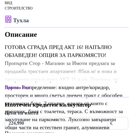
ВИД
СТРОИТЕЛСТВО
Тухла
Описание
ГОТОВА СГРАДА ПРЕД АКТ 16! НАПЪЛНО
ОБЗАВЕДЕН! ОПЦИЯ ЗА ПАРКОМЯСТО!
Пропърти Стор - Магазин за Имоти предлага за
продажба тристаен апартамент /85кв.м/ в нова и
завършена сграда пред АКТ 16 в кв. Пчелина, гр.
Варна. Разпределение: входно антре/коридор,
Прочети още
просторен и много светъл дневен тракт с обособен
кухненски бокс, 2 спални, едната от които с
Ипотечен кредитен калкулатор
дрешник, баня с тоалетна, тераса. С възможност за
Цена на имота
закупуване на паркомясто. Луксозно завършени
€
общи части на естествен гранит, алуминиеви