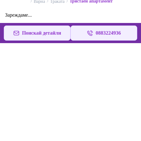
Тристаен апартамент
Варна
Траката
Зареждаме...
Поискай детайли
0883224936