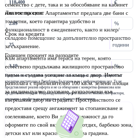
€
семейство с дете, така и за обособяване на кабинет
Лихвен процент
или гостна стая. Апартаментът предлага две бани с
тоалетни, което гарантира удобство и
%
функционалност в ежедневието, както и килер/
Срок на кредита
складово помещение за допълнително пространство
години
за съхранение.
Годишен процент на разходите
Към апартамента има тераса на терен, която
%
естествено продължава жилищното пространство
навън и създава усещане за къща с двор. Имотът
Представените резултати са изчислени на база пазарни лихвени проценти на
кредитни институции в Република България и са с информативна цел. Те не
разполага с приблизително 100 кв.м. зелени площи
представляват реална оферта и не са обвързани с конкретна финансова или
за индивидуално ползване, разположени във
кредитна институция. Индивидуалната оферта зависи от множество фактори,
вътрешния двор на сградата. Пространството се
свързани с профила на кандидата и избраното обезпечение
предоставя срещу ангажимент за стопанисване и
озеленяване, което Ви дава възможност да го
оформите по свой вкус – кът за отдих, барбекю зона,
детски кът или красиво озеленена градина.