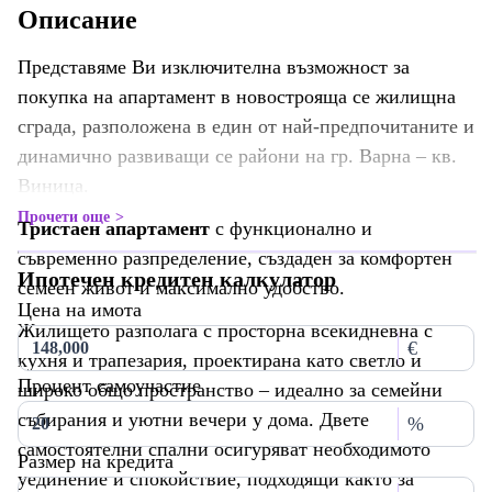
Описание
Представяме Ви изключителна възможност за
покупка на апартамент в новострояща се жилищна
сграда, разположена в един от най-предпочитаните и
динамично развиващи се райони на гр. Варна – кв.
Виница.
Прочети още
Тристаен апартамент
с функционално и
съвременно разпределение, създаден за комфортен
Ипотечен кредитен калкулатор
семеен живот и максимално удобство.
Цена на имота
Жилището разполага с просторна всекидневна с
€
кухня и трапезария, проектирана като светло и
Процент самоучастие
широко общо пространство – идеално за семейни
събирания и уютни вечери у дома. Двете
%
самостоятелни спални осигуряват необходимото
Размер на кредита
уединение и спокойствие, подходящи както за