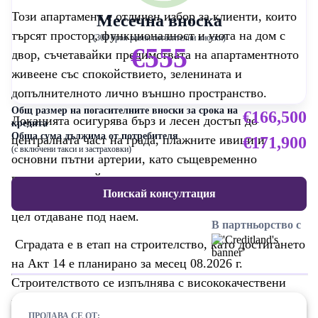
Този апартамент е отличен избор за клиенти, които
Месечна вноска
търсят простор, функционалност и уюта на дом с
(300 броя равни погасителни вноски)
€555
двор, съчетавайки предимствата на апартаментното
живеене със спокойствието, зеленината и
допълнителното лично външно пространство.
Общ размер на погасителните вноски за срока на
€166,500
Локацията осигурява бърз и лесен достъп до
кредита
Обща сума дължима от потребителя
централната част на града, плажните ивици и
€171,900
(с включени такси и застраховки)
основни пътни артерии, като същевременно
предлага спокойна жилищна среда, предпочитана
Поискай консултация
както за постоянно живеене, така и за инвестиция с
цел отдаване под наем.
В партньорство с
Сградата е в етап на строителство, като достигането
на Акт 14 е планирано за месец 08.2026 г.
Строителството се изпълнява с висококачествени
материали и внимание към всеки детайл, съобразено
ПРОДАВА СЕ ОТ: