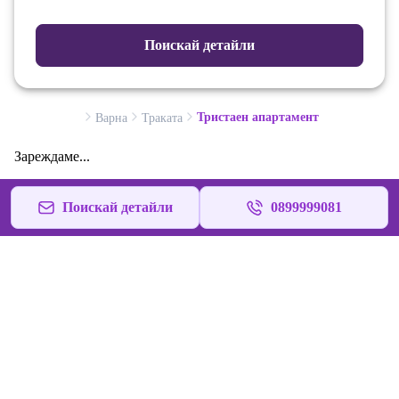
Поискай детайли
Тристаен апартамент
Варна
Траката
Зареждаме...
Поискай детайли
0899999081