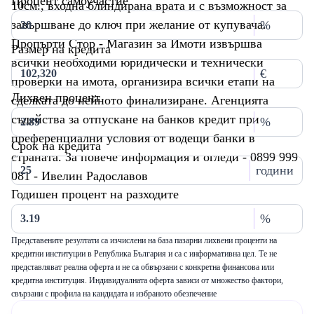
Процент самоучастие
10см., входна блиндирана врата и с възможност за
завършване до ключ при желание от купувача.
%
Пропърти Стор - Магазин за Имоти извършва
Размер на кредита
всички необходими юридически и технически
€
проверки на имота, организира всички етапи на
Лихвен процент
сделката до нейното финализиране. Агенцията
съдейства за отпускане на банков кредит при
%
преференциални условия от водещи банки в
Срок на кредита
страната. За повече информация и огледи - 0899 999
години
081 - Ивелин Радославов
Годишен процент на разходите
%
Представените резултати са изчислени на база пазарни лихвени проценти на
кредитни институции в Република България и са с информативна цел. Те не
представляват реална оферта и не са обвързани с конкретна финансова или
кредитна институция. Индивидуалната оферта зависи от множество фактори,
свързани с профила на кандидата и избраното обезпечение