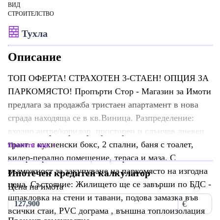
ВИД
СТРОИТЕЛСТВО
Тухла
Описание
ТОП ОФЕРТА! СТРАХОТЕН 3-СТАЕН! ОПЦИЯ ЗА
ПАРКОМЯСТО! Пропърти Стор - Магазин за Имоти
предлага за продажба тристаен апартамент в нова
сграда находяща се в кв.Виница. Разпределение:
входно антре/коридор, просторен и слънчев дневен
тракт с кухненски бокс, 2 спални, баня с тоалет,
Прочети още
килер-перално помещение, тераса и маза. С
възможност за закупуване на паркомясто на изгодна
Ипотечен кредитен калкулатор
цена. Състояние: Жилището ще се завърши по БДС -
Цена на имота
шпакловка на стени и тавани, подова замазка във
€
всички стаи, PVC дограма , външна топлоизолация