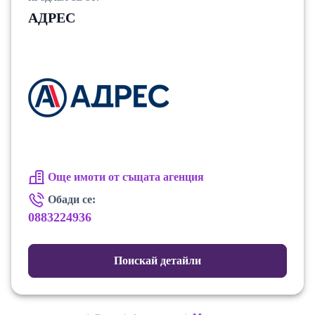
АДРЕС
Още имоти от същата агенция
Обади се:
0883224936
Поискай детайли