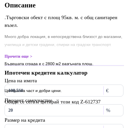
Описание
.Търговски обект с площ 95кв. м. с общ санитарен
възел.
Много добра локация, в непосредствена близост до магазини,
училища и детски градини, спирки на градски транспорт.
Прочети още
Бъдещата сграда е с 2800 м2 разгъната площ.
Ипотечен кредитен калкулатор
Цена на имота
€
Централна част и добри цени.
Процент самоучастие
Обади се сега и цитирай този код Z-612737
%
Размер на кредита