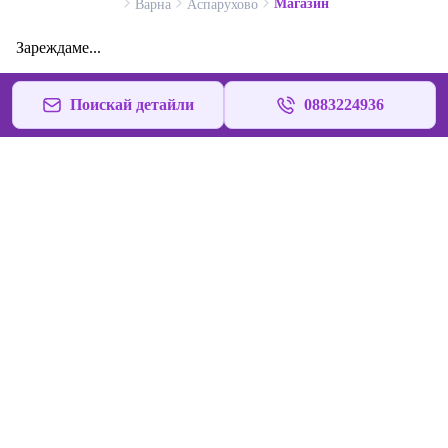
Магазин
Варна
Аспарухово
Зареждаме...
Поискай детайли
0883224936