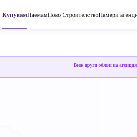
Купувам
Наемам
Ново Строителство
Намери агенц
Виж други обяви на агенци