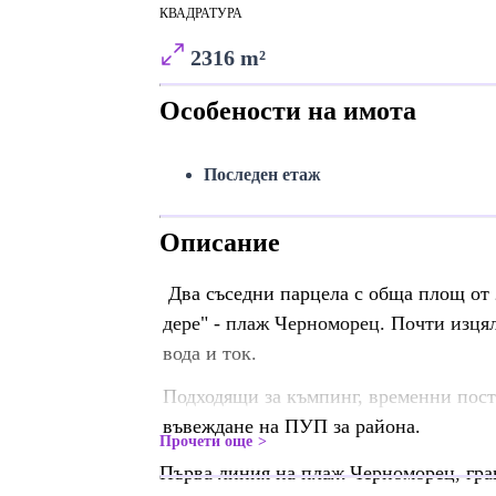
КВАДРАТУРА
2316 m²
Особености на имота
Последен етаж
Описание
Два съседни парцела с обща площ от 
дере" - плаж Черноморец. Почти изцял
вода и ток.
Подходящи за къмпинг, временни пост
въвеждане на ПУП за района.
Прочети още
Първа линия на плаж Черноморец, гран