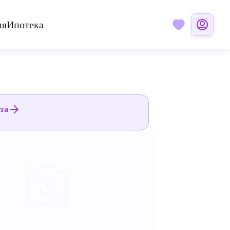
ия
Ипотека
ята