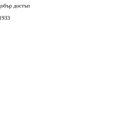
добър достъп
1933