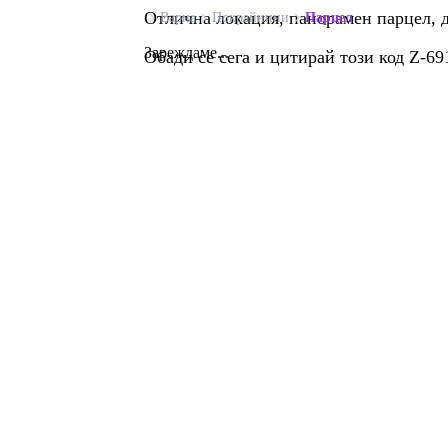
Отлична локация, панорамен парцел, 
Варна
Покрайнини
Парцел
Зареждаме...
Обади се сега и цитирай този код Z-69