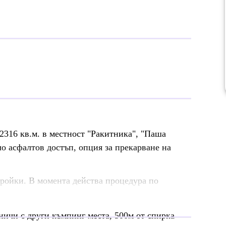
2316 кв.м. в местност "Ракитника", "Паша
о асфалтов достъп, опция за прекарване на
ройки. В момента действа процедура по
ичи с други къмпинг места, 500м от спирка