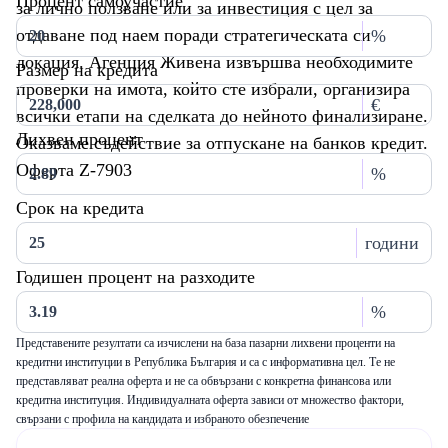
Процент самоучастие
за лично ползване или за инвестиция с цел за
отдаване под наем поради стратегическата си
%
локация. Агенция Живена извършва необходимите
Размер на кредита
проверки на имота, който сте избрали, организира
€
всички етапи на сделката до нейното финализиране.
Лихвен процент
Оказваме съдействие за отпускане на банков кредит.
Оферта Z-7903
%
Срок на кредита
години
Годишен процент на разходите
%
Представените резултати са изчислени на база пазарни лихвени проценти на
кредитни институции в Република България и са с информативна цел. Те не
представляват реална оферта и не са обвързани с конкретна финансова или
кредитна институция. Индивидуалната оферта зависи от множество фактори,
свързани с профила на кандидата и избраното обезпечение