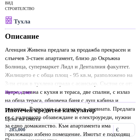
ВИД
СТРОИТЕЛСТВО
Тухла
Описание
Агенция Живена предлага за продажба прекрасен и
слънчев 3-стаен апартамент, близо до Окръжна
Болница, супермаркет Лидл и Денталния факултет.
Жилището е с обща площ - 95 кв.м, разположено на
3-ти етаж в тухлена сграда с асансьор. Състои се от:
антре, дневна с кухня и тераса, две спални, с излаз
Прочети още
на обща тераса, обновена баня с душ кабина и
тоалетна. Разполага с климатик в дневната. Предлага
Ипотечен кредитен калкулатор
се с наличното обзавеждане и електроуреди, нужни
Цена на имота
за едно домакинство. Към апартамента има
€
прилежащо избено помещение. Имотът е подходящ