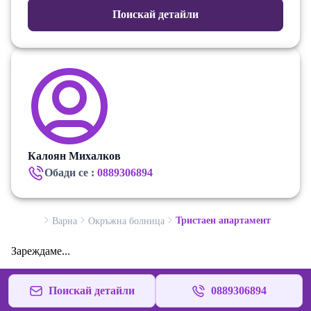
Поискай детайли
Калоян Михалков
Обади се :
0889306894
Тристаен апартамент
Варна
Окръжна болница
Зареждаме...
Поискай детайли
0889306894