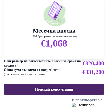
Месечна вноска
(300 броя равни погасителни вноски)
€1,068
Общ размер на погасителните вноски за срока на
€320,400
кредита
Обща сума дължима от потребителя
€331,200
(с включени такси и застраховки)
Поискай консултация
В партньорство с