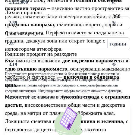
Истинското бижу на имота е
голямата озеленена
€
покривна тераса
– изискано частно пространство за
Лихвен процент
релакс, слънчеви бани и вечерни коктейли, с
360-
%
градусова панорама
, съчетаваща морето, парка и
градската линия. Перфектно място за създаване на
Срок на кредита
градина, джакузи зона или открит lounge с
години
неповторима атмосфера.
Годишен процент на разходите
Към имота са включени
две подземни паркоместа и
%
едно външно паркомясто
, осигуряващи максимално
Представените резултати са изчислени на база пазарни лихвени проценти на
удобство и сигурност —
включени в обявената
кредитни институции в Република България и са с информативна цел. Те не
цена
.
представляват реална оферта и не са обвързани с конкретна финансова или
кредитна институция. Индивидуалната оферта зависи от множество фактори,
Мезонетът се намира в
луксозна сграда с ограничен
свързани с профила на кандидата и избраното обезпечение
достъп
, висококачествени общи части и дискретна
среда, на метри от плажа и крайбрежната алея.
Локацията съчетава
престиж, тишина и зеленина
, с
бърз достъп до центъра на Варна, яхтеното