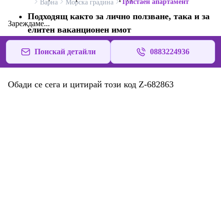
Тристаен апартамент
Варна
Морска градина
Подходящ както за лично ползване, така и за
Зареждаме...
елитен ваканционен имот
Ексклузивност и уединение
– имот за
Поискай детайли
0883224936
ценители на качеството и комфорта
Обади се сега и цитирай този код Z-682863