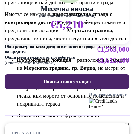
пристанище и най-добрите ресторанти в града.
Месечна вноска
Имотът се намира в
представителна сграда с
(300 броя равни погасителни вноски)
€5,210
контролиран достъп
, в една от най-престижните и
предпочитани локации —
Морската градина
,
предлагаща тишина, чист въздух и директен достъп
до алеите за разходка, плажа и центъра на града.
Общ размер на погасителните вноски за срока
€1,563,000
на кредита
Обща сума дължима от потребителя
€1,615,200
Първокласна локация
– разположен в сърцето
(с включени такси и застраховки)
на
Морската градина, гр. Варна
, на метри от
морето и плажа
Поискай консултация
Непреходна морска панорама
– директна
В партньорство с
гледка към морето от основните помещения и
покривната тераса
Луксозен мезонет
с функционално
разпределение и усещане за простор и светлина
ПРОДАВА СЕ ОТ: