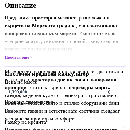
Описание
Предлагаме
просторен мезонет
, разположен в
сърцето на Морската градина
, с
впечатляваща
панорамна гледка към морето
. Имотът съчетава
усещане за лукс, светлина и спокойствие, само на
крачки от плажа и зеленината.
Прочети още
Мезонетът е разположен на последните два етажа и
Ипотечен кредитен калкулатор
разполага с
просторна дневна зона с панорамни
Цена на имота
прозорци
, които разкриват
непреходна морска
€
гледка
, модерна кухня с трапезария, три спални с
Процент самоучастие
излаз към тераси, както и стилно оборудвани бани.
Високите тавани и естествената светлина създават
%
усещане за простор и комфорт.
Размер на кредита