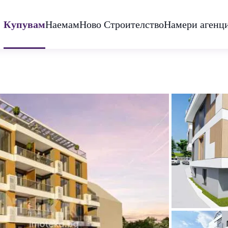
Купувам
Наемам
Ново Строителство
Намери агенц