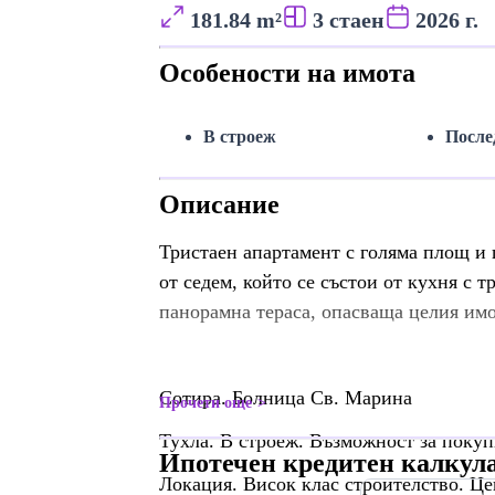
181.84 m²
3 стаен
2026 г.
Особености на имота
В строеж
После
Описание
Тристаен апартамент с голяма площ и 
от седем, който се състои от кухня с т
панорамна тераса, опасваща целия имо
Сотира. Болница Св. Марина
Прочети още
Тухла. В строеж. Възможност за покуп
Ипотечен кредитен калкул
Локация. Висок клас строителство. Це