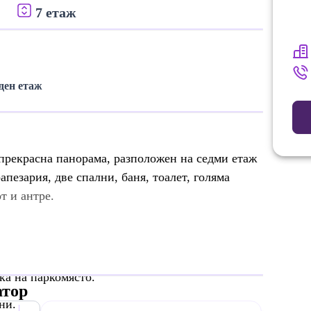
7 етаж
ден етаж
прекрасна панорама, разположен на седми етаж
рапезария, две спални, баня, тоалет, голяма
т и антре.
ка на паркомясто.
атор
ни.