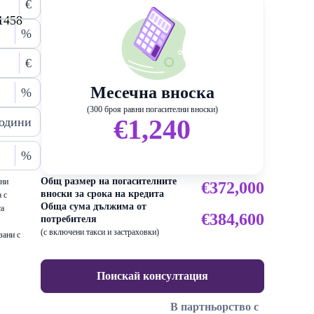
€
1458
%
€
Месечна вноска
%
(300 броя равни погасителни вноски)
€1,240
одини
%
Общ размер на погасителните
ени
€372,000
вноски за срока на кредита
 с
Обща сума дължима от
са
€384,600
потребителя
(с включени такси и застраховки)
зани с
Поискай консултация
В партньорство с