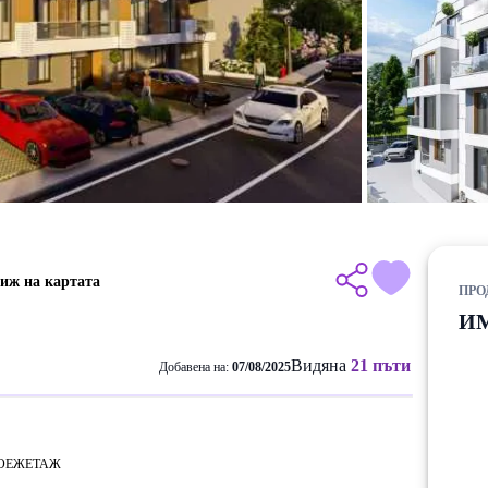
иж на картата
ПРО
И
Видяна
21 пъти
Добавена на:
07/08/2025
ОЕЖ
ЕТАЖ