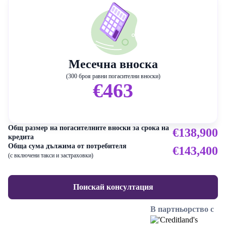
Месечна вноска
(300 броя равни погасителни вноски)
€463
Общ размер на погасителните вноски за срока на
€138,900
кредита
Обща сума дължима от потребителя
€143,400
(с включени такси и застраховки)
Поискай консултация
В партньорство с