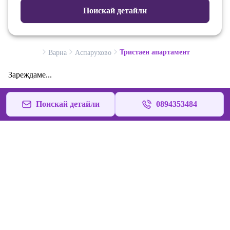
Поискай детайли
Тристаен апартамент
Варна
Аспарухово
Зареждаме...
Поискай детайли
0894353484