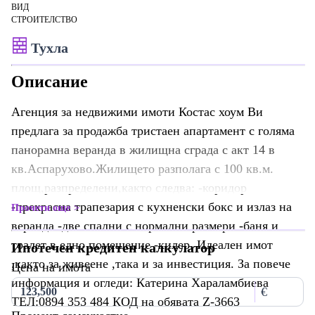
ВИД
СТРОИТЕЛСТВО
Тухла
Описание
Агенция за недвижими имоти Костас хоум Ви
предлага за продажба тристаен апартамент с голяма
панорамна веранда в жилищна сграда с акт 14 в
кв.Аспарухово.Жилището разполага с 100 кв.м.
площ,разпределени,както следва: -коридор
-прекрасна трапезария с кухненски бокс и излаз на
Прочети още
веранда -две спални с нормални размери -баня и
тоалет в едно помещение -килер. Идеален имот
Ипотечен кредитен калкулатор
,както за живеене ,така и за инвестиция. За повече
Цена на имота
информация и огледи: Катерина Хараламбиева
€
ТЕЛ:0894 353 484 КОД на обявата Z-3663