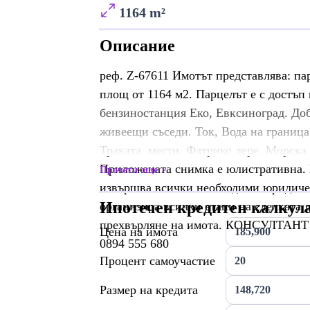
1164 m²
Описание
реф. Z-67611 Имотът представлява: па
площ от 1164 м2. Парцелът е с достъп 
бензиностанция Еко, Евксиноград. До
живеещи съседи. Ток, Вода на граница.
Траката, местн. Фатрико дере. Морска
Приложената снимка е юлистративна. 
Прочети още
извършва всички необходими юридичес
Ипотечен кредитен калкул
организира всички етапи на сделката 
прехвърляне на имота. КОНСУЛТ
Цена на имота
0894 555 680
Процент самоучастие
Размер на кредита