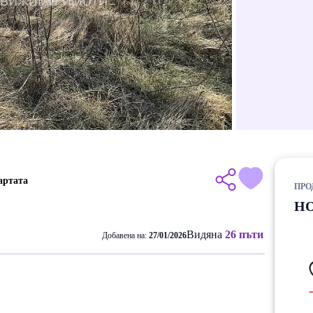
артата
ПРО
НО
Видяна
26 пъти
Добавена на:
27/01/2026