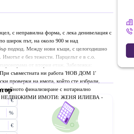
рцел, с неправилна форма, с лека денивелация с
по широк път, на около 900 м над
бър подход. Между нови къщи, с целогодишно
 Имотът е без тежести. Парцелът е в с.о.
 паронорама от втория етаж. Забележка:
При съвместната ни работа 'НОВ ДОМ 1'
ки проверки на имота, който сте избрали,
атор
до нейното финализиране с нотариално
АНТ НЕДВИЖИМИ ИМОТИ: ЖЕНЯ ИЛИЕВА -
€
%
€