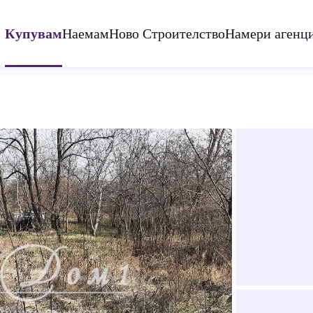
Купувам
Наемам
Ново Строителство
Намери агенц