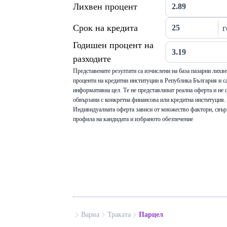
Лихвен процент
Срок на кредита
г
Годишен процент на
разходите
Представените резултати са изчислени на база пазарни лихв
проценти на кредитни институции в Република България и са
информативна цел. Те не представляват реална оферта и не 
обвързани с конкретна финансова или кредитна институция.
Индивидуалната оферта зависи от множество фактори, свър
профила на кандидата и избраното обезпечение
Варна
Траката
Парцел