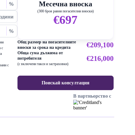
Месечна вноска
%
(300 броя равни погасителни вноски)
€697
одини
%
Общ размер на погасителните
ени
€209,100
вноски за срока на кредита
 с
Обща сума дължима от
са
€216,000
потребителя
(с включени такси и застраховки)
зани с
Поискай консултация
В партньорство с