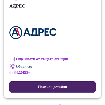
АДРЕС
части и подбрани материали.
Добра инвестиция
– проектът е ориентиран
към дългосрочна стойност и качество на живот.
Отлична локация
Обади се сега и цитирай този код Z-678915
Още имоти от същата агенция
Обади се:
0883224936
Поискай детайли