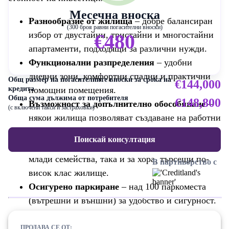
Месечна вноска
Разнообразие от жилища
– добре балансиран
(300 броя равни погасителни вноски)
избор от двустайни, тристайни и многостайни
€480
апартаменти, подходящи за различни нужди.
Функционални разпределения
– удобни
дневни зони, комфортни спални и практични
Общ размер на погасителните вноски за срока на
€144,000
помощни помещения.
кредита
Обща сума дължима от потребителя
€148,800
Възможност за допълнително обособяване
–
(с включени такси и застраховки)
някои жилища позволяват създаване на работни
или релакс зони.
Поискай консултация
Подходяща за различни купувачи
– както за
млади семейства, така и за хора, търсещи по-
В партньорство с
висок клас жилище.
Осигурено паркиране
– над 100 паркоместа
(вътрешни и външни) за удобство и сигурност.
Модерна визия и качествено строителство
–
съвременен дизайн, добре организирани общи
ПРОДАВА СЕ ОТ: