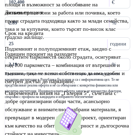
€
площи и възможност за обособяване на
Лихвен процент
допълнителни зони за работа или почивка, което
прави сградата подходяща както за млади семейства,
%
така и за купувачи, които търсят по-висок клас
Срок на кредита
градско жилище.
години
Подземният и полуподземният етаж, заедно с
Годишен процент на разходите
откритите паркоместа около сградата, осигуряват
%
над 100 паркоместа – комбинация от вътрешни и
външни, така че всеки собственик да има удобен и
Представените резултати са изчислени на база пазарни лихвени проценти на
кредитни институции в Република България и са с информативна цел. Те не
сигурен достъп до паркиране.
представляват реална оферта и не са обвързани с конкретна финансова или
кредитна институция. Индивидуалната оферта зависи от множество фактори,
Съвременната визия на „Галерия 5“, съчетана с
свързани с профила на кандидата и избраното обезпечение
добре организирани общи части, асансьорно
обслужване и внимателно подбрани материали, я
превръщат в модерен жилищен проект, ориентиран
към качество на обитаване, сигурност и дългосрочна
стойност на инвестицията.