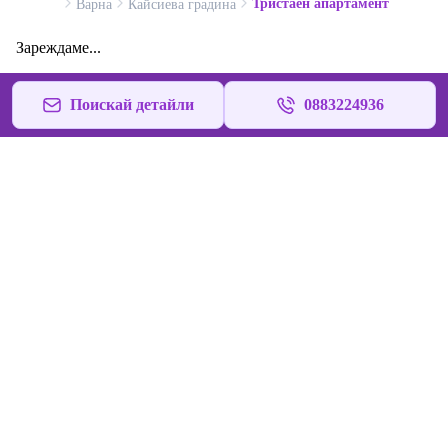
Тристаен апартамент
Варна
Кайсиева градина
Зареждаме...
Поискай детайли
0883224936