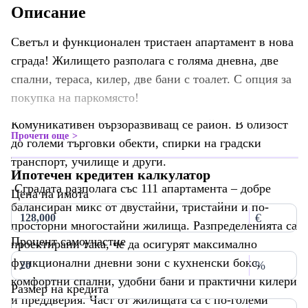
Описание
Светъл и функционален тристаен апартамент в нова
сграда! Жилището разполага с голяма дневна, две
спални, тераса, килер, две бани с тоалет. С опция за
покупка на паркомясто!
Комуникативен бързоразвиващ се район. В близост
Прочети още
до големи търговки обекти, спирки на градски
транспорт, училище и други.
Ипотечен кредитен калкулатор
Сградата разполага със 111 апартамента – добре
Цена на имота
балансиран микс от двустайни, тристайни и по-
€
просторни многостайни жилища. Разпределенията са
Процент самоучастие
проектирани така, че да осигурят максимално
функционални дневни зони с кухненски бокс,
%
комфортни спални, удобни бани и практични килери
Размер на кредита
и преддверия. Част от жилищата са с по-големи