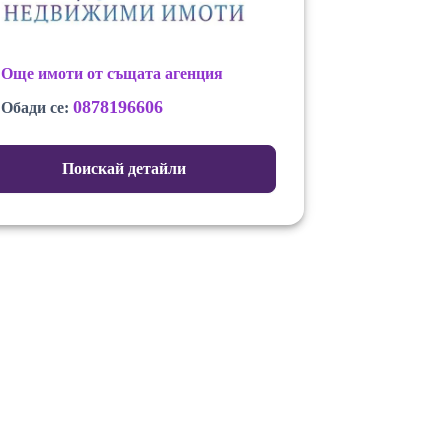
Още имоти от същата агенция
0878196606
Обади се:
Поискай детайли