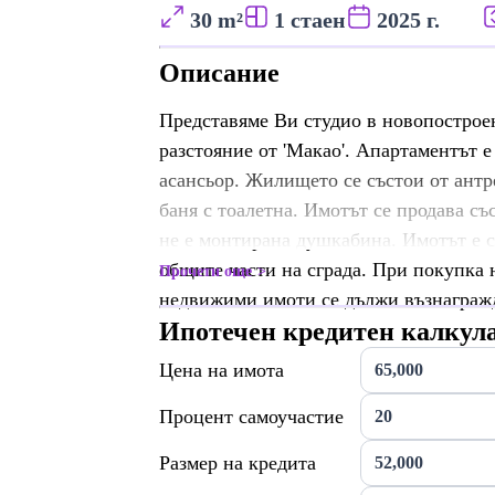
30 m²
1 стаен
2025 г.
Описание
Представяме Ви студио в новопостроен
разстояние от 'Макао'. Апартаментът е
асансьор. Жилището се състои от антре
баня с тоалетна. Имотът се продава със
не е монтирана душкабина. Имотът е с 
общите части на сграда. При покупка
Прочети още
недвижими имоти се дължи възнагражд
Ипотечен кредитен калкул
Цена на имота
Процент самоучастие
Размер на кредита