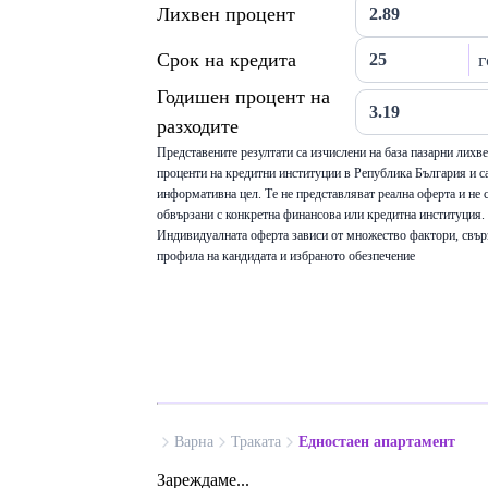
Лихвен процент
Срок на кредита
г
Годишен процент на
разходите
Представените резултати са изчислени на база пазарни лихв
проценти на кредитни институции в Република България и са
информативна цел. Те не представляват реална оферта и не 
обвързани с конкретна финансова или кредитна институция.
Индивидуалната оферта зависи от множество фактори, свър
профила на кандидата и избраното обезпечение
Варна
Траката
Едностаен апартамент
Зареждаме...