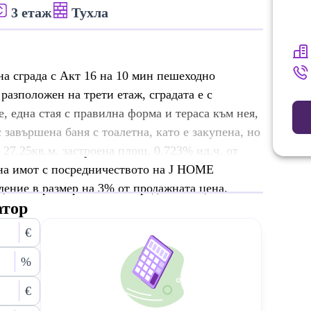
3 етаж
Тухла
а сграда с Акт 16 на 10 мин пешеходно
 разположен на трети етаж, сградата е с
, една стая с правилна форма и тераса към нея,
 завършена баня с тоалетна, като е закупена, но
27.25кв.м. застроена площ, 0.723% ид.ч. от
 на имот с посредничеството на J HOME
ение в размер на 3% от продажната цена.
атор
€
%
€