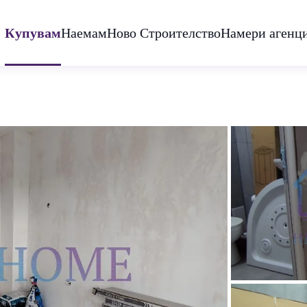
Купувам
Наемам
Ново Строителство
Намери агенц