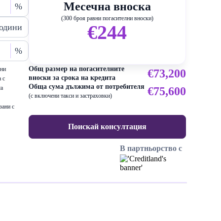
Месечна вноска
%
(300 броя равни погасителни вноски)
€244
одини
%
Общ размер на погасителните
ени
€73,200
вноски за срока на кредита
 с
Обща сума дължима от потребителя
са
€75,600
(с включени такси и застраховки)
зани с
Поискай консултация
В партньорство с