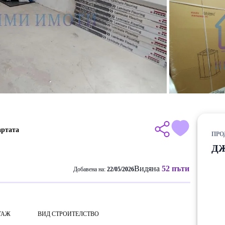
артата
ПРО
Д
Видяна
52 пъти
Добавена на:
22/05/2026
ТАЖ
ВИД СТРОИТЕЛСТВО