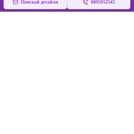
Поискай детайли
0895952545