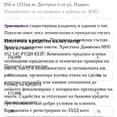
856 и 1251кв.м. Достъпът е от ул. Подвиз.
Параметрите за застрояване в района са: ЖМ2
(ПЗ-20%, Кинт-0.6%, Височина -10м.) Ток и Вода на
границата и съществуващ кладенец в единия о тях.
Прочети още
Парцели имат лека денивелация и прекрасна гледка
към морето и езерото. Постоянно жиивущи съседи.
Ипотечен кредитен калкулатор
Брокер недвижими имоти: Христина Дамянова 0895
Цена на имота
952 545 РУДИ КЕЙ': Компанията предлага всички
€
необходими юридически и технически проверки на
Процент самоучастие
имота, както и възможностите за оптималната им
реализация, организира всички етапи на сделка за
%
покупко-продажба или наемни отношения до
Размер на кредита
нейното финализиране с нотариално прехвърляне на
€
имота. Съдейства за отпускане на банкови кредити
Лихвен процент
при възможно най-добри условия за клиента.
Компанията е регистрирана по ЗЗЛД като
%