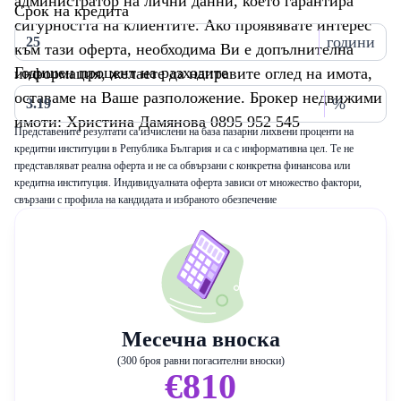
администратор на лични данни, което гарантира
Срок на кредита
сигурността на клиентите. Ако проявявате интерес
години
към тази оферта, необходима Ви е допълнителна
Годишен процент на разходите
информация, желаете да направите оглед на имота,
оставаме на Ваше разположение. Брокер недвижими
%
имоти: Христина Дамянова 0895 952 545
Представените резултати са изчислени на база пазарни лихвени проценти на
кредитни институции в Република България и са с информативна цел. Те не
представляват реална оферта и не са обвързани с конкретна финансова или
кредитна институция. Индивидуалната оферта зависи от множество фактори,
свързани с профила на кандидата и избраното обезпечение
Месечна вноска
(300 броя равни погасителни вноски)
€810