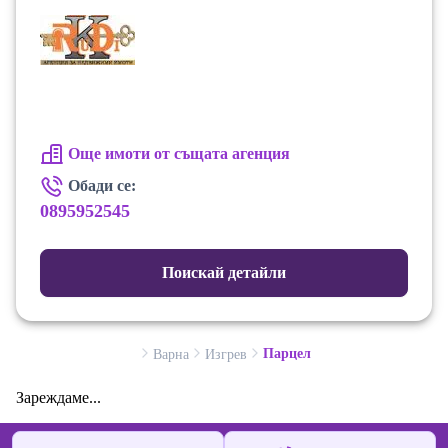
Още имоти от същата агенция
Обади се:
0895952545
Поискай детайли
Парцел
Варна
Изгрев
Зареждаме...