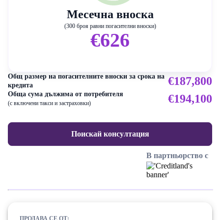
Месечна вноска
(300 броя равни погасителни вноски)
€626
Общ размер на погасителните вноски за срока на
€187,800
кредита
Обща сума дължима от потребителя
€194,100
(с включени такси и застраховки)
Поискай консултация
В партньорство с
ПРОДАВА СЕ ОТ: