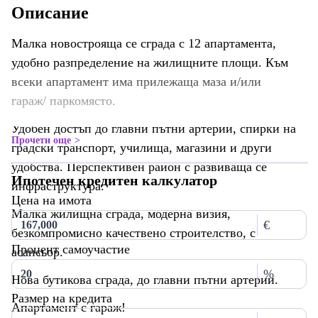
Описание
Малка новострояща се сграда с 12 апартамента,
удобно разпределение на жилищните площи. Към
всеки апартамент има прилежаща маза и/или
гараж/ паркомясто.
Удобен достъп до главни пътни артерии, спирки на
Прочети още
градски транспорт, училища, магазини и други
удобства. Перспективен район с развиваща се
Ипотечен кредитен калкулатор
инфраструктура.
Цена на имота
Малка жилищна сграда, модерна визия,
€
безкомпромисно качествено строителство, с
Процент самоучастие
асансьор.
%
Нова бутикова сграда, до главни пътни артерии.
Размер на кредита
Апартамент с гараж!