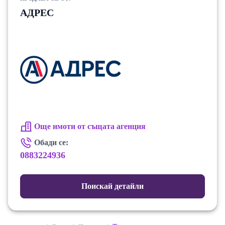
АДРЕС
Още имоти от същата агенция
Обади се:
0883224936
Поискай детайли