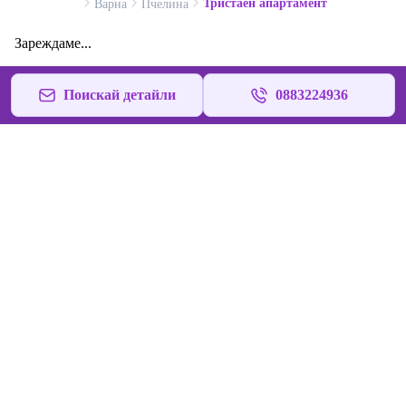
Тристаен апартамент
Варна
Пчелина
Зареждаме...
Поискай детайли
0883224936