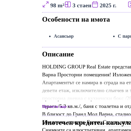
98 m²
3 стаен
2025 г.
Особености на имота
Асансьор
С пар
Описание
HOLDING GROUP Real Estate представ
Варна Просторни помещения! Изложен
Апартаментът се намира в сграда на е
девети етаж, изключително слънчев и 
просторна дневна с кухненски бокс /28.6
тераса /5.3 кв.м./, баня с тоалетна и
Прочети още
В близост до Гранд Мол Варна, стадио
Ипотечен кредитен калкул
заведения, спирки, Еконт, Спиди, авто
Снимките са илюстративни, апартамен