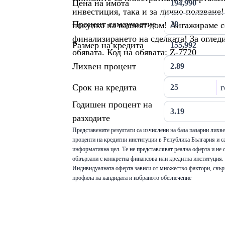
Цена на имота
инвестиция, така и за лично ползване
Процент самоучастие
покупка на вашият дом! Ангажираме се
финализирането на сделката! За оглед
Размер на кредита
обявата. Код на обявата: Z-7720
Лихвен процент
Срок на кредита
г
Годишен процент на
разходите
Представените резултати са изчислени на база пазарни лихв
проценти на кредитни институции в Република България и са
информативна цел. Те не представляват реална оферта и не 
обвързани с конкретна финансова или кредитна институция.
Индивидуалната оферта зависи от множество фактори, свър
профила на кандидата и избраното обезпечение