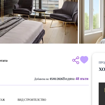
ртата
ПРО
Х
Видяна
48 пъти
Добавена на:
05/01/2026
ТАЖ
ВИД СТРОИТЕЛСТВО