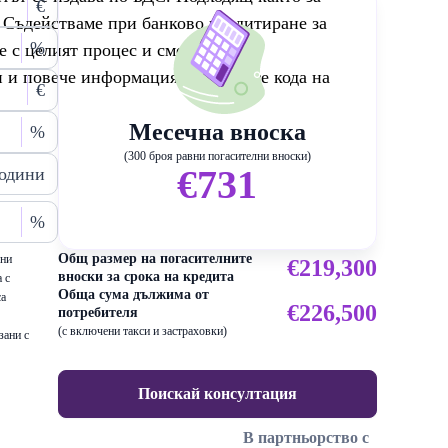
€
! Съдействаме при банково кредитиране за
%
 с целият процес и сме с вас до
и и повече информация, цитирайте кода на
€
Месечна вноска
%
(300 броя равни погасителни вноски)
€731
одини
%
Общ размер на погасителните
ени
€219,300
вноски за срока на кредита
 с
Обща сума дължима от
са
€226,500
потребителя
(с включени такси и застраховки)
зани с
Поискай консултация
В партньорство с