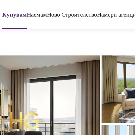
Купувам
Наемам
Ново Строителство
Намери агенц