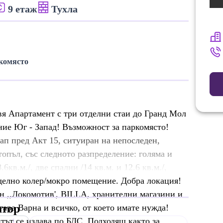
9 етаж
Тухла
комясто
я Апартамент с три отделни стаи до Гранд Мол
ие Юг - Запад! Възможност за паркомясто!
тап пред Акт 15, ситуиран на непоследен,
топъл, със следното разпределение: голяма и
кв.м./, две спални /14 кв.м. и 12.6 кв.м./,
 отделно колер/мокро помещение. Добра локация!
н ,,Локомотив', BILLA, хранителни магазини и
атор
гара Варна и всичко, от което имате нужда!
тът се издава по БДС. Подходящ както за