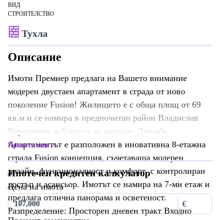
ВИД
СТРОИТЕЛСТВО
Тухла
Описание
Имоти Премиер предлага на Вашето внимание
модерен двустаен апартамент в сграда от ново
поколение Fusion! Жилището е с обща площ от 69
кв.м и се намира в предпочитан район Владислав
Варненчик, в близост до магазин Джъмбо.
Апартаментът е разположен в иновативна 8-етажна
Прочети още
сграда Fusion концепция, съчетаваща модерен
дизайн, функционалност и комфорт, с контролиран
Ипотечен кредитен калкулатор
достъп и асансьор. Имотът се намира на 7-ми етаж и
Цена на имота
предлага отлична панорама и осветеност.
€
Разпределение: Просторен дневен тракт Входно