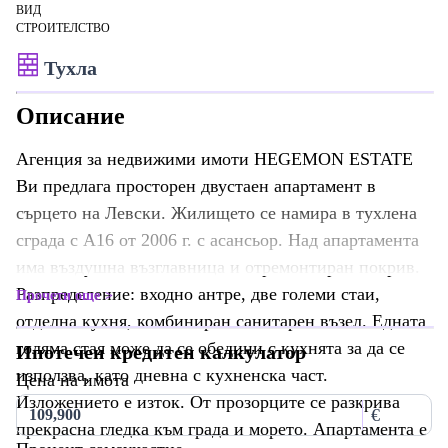
ВИД
СТРОИТЕЛСТВО
Тухла
Описание
Агенция за недвижими имоти HEGEMON ESTATE
Ви предлага просторен двустаен апартамент в
сърцето на Левски. Жилището се намира в тухлена
сграда с А16 от 2006 г. с асансьор. Над апартамента
има въздушна възглавница и отремонтиран покрив.
Разпределение: входно антре, две големи стаи,
Прочети още
отделна кухня, комбиниран санитарен възел. Едната
голяма стая може да се обедини с кухнята за да се
Ипотечен кредитен калкулатор
използва, като дневна с кухненска част.
Цена на имота
Изложението е изток. От прозорците се разкрива
€
прекрасна гледка към града и морето. Апартамента е