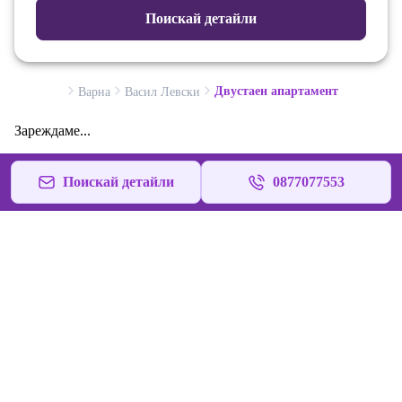
Поискай детайли
Двустаен апартамент
Варна
Васил Левски
Зареждаме...
Поискай детайли
0877077553