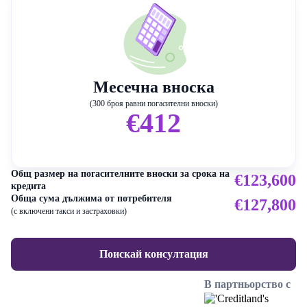
Месечна вноска
(300 броя равни погасителни вноски)
€412
Общ размер на погасителните вноски за срока на
€123,600
кредита
Обща сума дължима от потребителя
€127,800
(с включени такси и застраховки)
Поискай консултация
В партньорство с