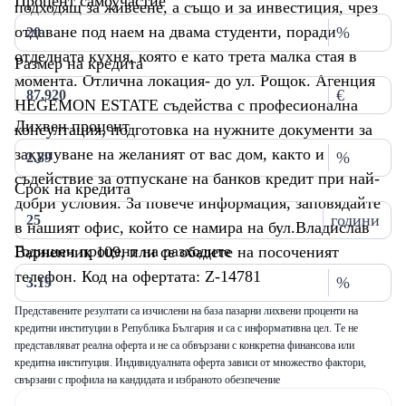
Процент самоучастие
подходящ за живеене, а също и за инвестиция, чрез
отдаване под наем на двама студенти, поради
%
отделната кухня, която е като трета малка стая в
Размер на кредита
момента. Отлична локация- до ул. Рощок. Агенция
€
HEGEMON ESTATE съдейства с професионална
Лихвен процент
консултация, подготовка на нужните документи за
закупуване на желаният от вас дом, както и
%
съдействие за отпускане на банков кредит при най-
Срок на кредита
добри условия. За повече информация, заповядайте
години
в нашият офис, който се намира на бул.Владислав
Годишен процент на разходите
Варненчик 109, или се обадете на посоченият
телефон. Код на офертата: Z-14781
%
Представените резултати са изчислени на база пазарни лихвени проценти на
кредитни институции в Република България и са с информативна цел. Те не
представляват реална оферта и не са обвързани с конкретна финансова или
кредитна институция. Индивидуалната оферта зависи от множество фактори,
свързани с профила на кандидата и избраното обезпечение