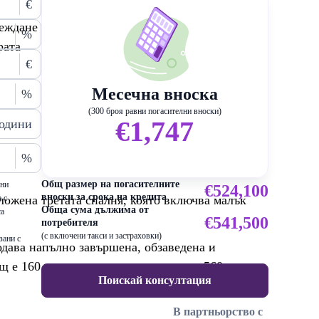
€
веждане
%
рата
€
Месечна вноска
%
(300 броя равни погасителни вноски)
€1,747
одини
%
Общ размер на погасителните
ени
€524,100
вноски за срока на кредита
оложена третата спалня, която включва малък
 с
Обща сума дължима от
са
€541,500
потребителя
(с включени такси и застраховки)
зани с
одава напълно завършена, обзаведена и
щ е 160 кв.м, а площта на парцела – 560 кв.м.
Поискай консултация
В партньорство с