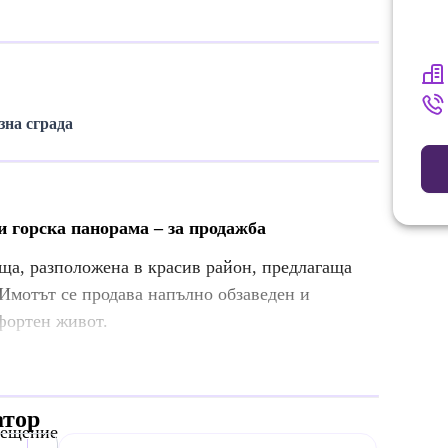
зна сграда
 горска панорама – за продажба
ща, разположена в красив район, предлагаща
 Имотът се продава напълно обзаведен и
фортен живот.
атор
мещение