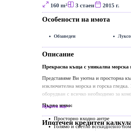
160 m²
3 стаен
2015 г.
Особености на имота
Обзаведен
Луксо
Описание
Прекрасна къща с уникална морска и
Представяме Ви уютна и просторна къ
изключителна морска и горска гледка.
оборудван с всичко необходимо за ком
Първо ниво:
Прочети още
Просторно входно антре
Ипотечен кредитен калкул
Голямо и светло всекидневно по