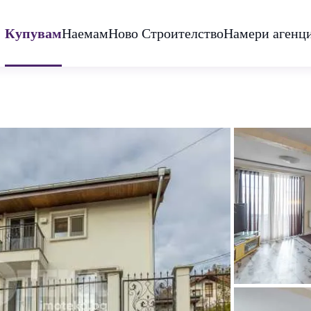
Купувам
Наемам
Ново Строителство
Намери агенц