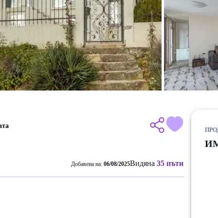
ата
ПРО
И
Видяна
35 пъти
Добавена на:
06/08/2025