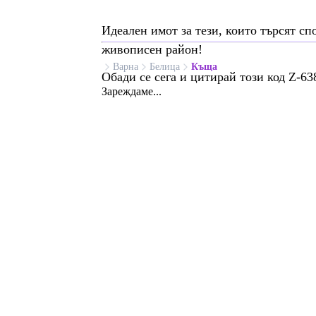
Идеален имот за тези, които търсят сп
живописен район!
Варна
Белица
Къща
Обади се сега и цитирай този код Z-63
Зареждаме...