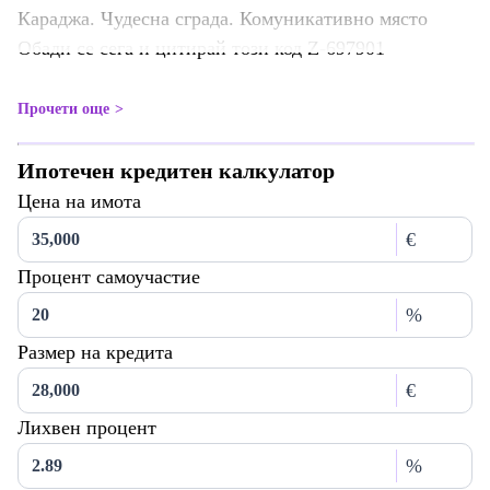
Караджа. Чудесна сграда. Комуникативно място
Обади се сега и цитирай този код Z-697901
Прочети още
Ипотечен кредитен калкулатор
Цена на имота
€
Процент самоучастие
%
Размер на кредита
€
Лихвен процент
%