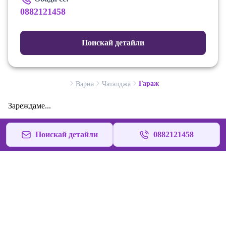
0882121458
Поискай детайли
Гараж
Варна
Чаталджа
Зареждаме...
Поискай детайли
0882121458