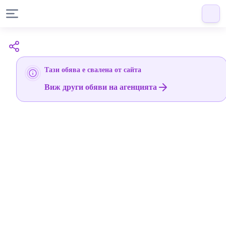
Тази обява е свалена от сайта
Виж други обяви на агенцията