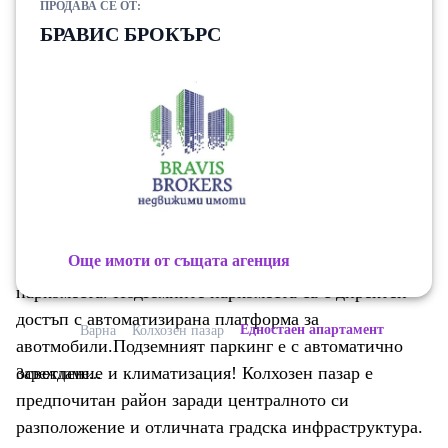
ПРОДАВА СЕ ОТ:
което гарантира модерно изпълнение, качествени
БРАВИС БРОКЪРС
материали и съвременна визия. Просторно и добре
организирано вътрешно разпределение Нова сграда с
модерна архитектура Подходящ както за живеене,
така и за инвестиция Отлична локация в близост до
спирки, магазини, пазар, училища и ежедневни
удобства Идеален избор за млади хора,
самостоятелно живеене или отдаване под наем В
сградата има и свободни подземни паркоместа, в
Още имоти от същата агенция
подземен паркинг на етаж - 1 и дворни открити
паркоместа. Подземните паркоместа са с директен
достъп с автоматизирана платформа за
Едностаен апартамент
Варна
Колхозен пазар
авотмобили.Подземният паркинг е с автоматично
осветление и климатизация! Колхозен пазар е
Зареждаме...
предпочитан район заради централното си
разположение и отличната градска инфраструктура.