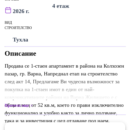
4 етаж
2026 г.
ВИД
СТРОИТЕЛСТВО
Тухла
Описание
Продава се 1-стаен апартамент в района на Колхозен
пазар, гр. Варна, Напреднал етап на строителство
след акт 14, Предлагаме Ви чудесна възможност за
покупка на 1-стаен имот в един от най-
комуникативните райони на Варна Жилището е с
обща площ от 52 кв.м, което го прави изключително
Прочети още
функционално и удобно както за лично ползване,
така и за инвестиция с цел отдаване под наем.
Имотът е в сграда ново строителство от 2026 г.,