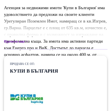
Агенция за недвижими имоти 'Купи в България' има
удоволствието да предложи на своите клиенти
Урегулиран Поземлен Имот, намиращ се в кв.Изгрев,
гр.Варна. Парцелът е с площ от 635 кв.м, изчистен е,
с правилна форма и с възможност за изграждане на
еднофамилна къща. За имота има активни партиди
Прочети още
към Енерго про и ВиК. Достъпът до парцела е
основно асфалтов, намира се на около 400 м. от
бул.Христо Смирненски. Параметрите на
ПРОДАВА СЕ ОТ:
застрояване са: Кинт 0,6, Максимална кота корниз 7
КУПИ В БЪЛГАРИЯ
м, Максимална плътност на застрояване 20% и
Озеленяване 70%. Според посочените параметри
максимално допустимо РЗП за парцела е 381 кв.м за
еднофамилна къща, със стъпка 127 кв.м. Район:
Имотът се намира в спокоен и озеленен район,
подходящ както за постоянно живеене, така и за