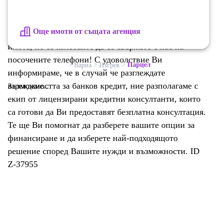
инвестиция в бъдещо строителство. В района има,
както нови и модерни къщи, така и кокетни
Още имоти от същата агенция
жилищни сгради. За повече информация и оглед на
имота, не се колебайте да се свържете с нас на
посочените телефони! С удоволствие Ви
Парцел
Варна
Изгрев
информираме, че в случай че разглеждате
възможността за банков кредит, ние разполагаме с
Зареждаме...
екип от лицензирани кредитни консултанти, които
са готови да Ви предоставят безплатна консултация.
Те ще Ви помогнат да разберете вашите опции за
финансиране и да изберете най-подходящото
решение според Вашите нужди и възможности. ID
Z-37955