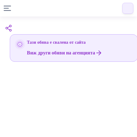
Тази обява е свалена от сайта
Виж други обяви на агенцията