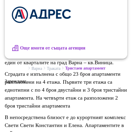
.
Още имоти от същата агенция
Сградата е разположена на тихо и спокойно място в
един от кварталите на град Варна – кв.Виница.
Тристаен апартамент
Варна
Траката
Сградата е изпълнена с общо 23 броя апартаменти
Зареждаме...
разположени на 4 етажа. Първите три етажа са
еднотипни с по 4 броя двустайни и 3 броя тристайни
апартамента. На четвърти етаж са разположени 2
броя тристайни апартамента
В непосредствена близост е до курортният комплекс
Свети Свети Константин и Елена. Апартаментите в