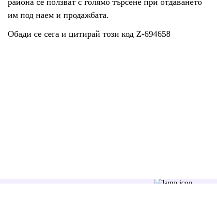
района се ползват с голямо търсене при отдаването
им под наем и продажбата.
Обади се сега и цитирай този код Z-694658
Последвайте ни: