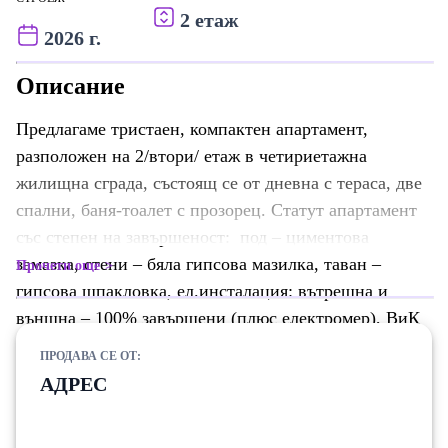
2 етаж
2026 г.
Описание
Предлагаме тристаен, компактен апартамент,
разположен на 2/втори/ етаж в четириетажна
жилищна сграда, състоящ се от дневна с тераса, две
спални, баня-тоалет с прозорец. Статут апартамент
със степен на завършеност: под – циментова
замазка, стени – бяла гипсова мазилка, таван –
Прочети още
гипсова шпакловка, ел.инсталация: вътрешна и
външна – 100% завършени (плюс електромер), ВиК
на тапи, общи части: 100% завършени- гранитогрес,
ПРОДАВА СЕ ОТ:
дограма: Rehau., 5 камери, стъклопакет – 24 мм, 4
АДРЕС
мм бяло + 4 мм енерджи, входна врата: блиндирана.