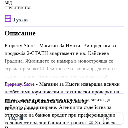
ВИД
СТРОИТЕЛСТВО
Тухла
Описание
Property Store - Магазин За Имоти, Ви предлага за
продажба 2-СТАЕН апартамент в кв. Кайсиева
Градина. Жилището се намира в новострояща се
сграда пред акт14. Състои се от коридор, дневна с
кухня, спалня, баня с тоалет, тераса и маза. 🤝
Property Store - Магазин за Имоти извършва всички
Прочети още
необходими юридически и технически проверки на
имота, организира всички етапи на сделката до
Ипотечен кредитен калкулатор
нейното финализиране. Агенцията съдейства за
Цена на имота
отпускане на банков кредит при преференциални
€
условия от водещи банки в страната. 🤝 За повече