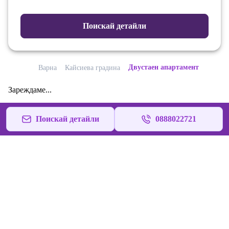
Поискай детайли
Двустаен апартамент
Варна
Кайсиева градина
Зареждаме...
Поискай детайли
0888022721