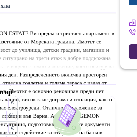
ухла
N ESTATE Ви предлага тристаен апартамент в
азстояние от Морската градина. Имотът се
изост до училища, детски градини, магазини и
 ситуирано на трети етаж в добре поддържана
тът е изцяло с южно изложение, което осигурява
лия ден. Разпределението включва просторен
, отделна тоалетна и голяма тераса с излаз от
атор
ама. Имотът е основно реновиран преди пет
алации, висок клас дограма и изолация, както
€
лас електроуреди. Отлично предложение за
%
те локации във Варна. Агенция HEGEMON
нсултация, подготовка на нужните документи
€
 както и съдействие за отпускане на банков