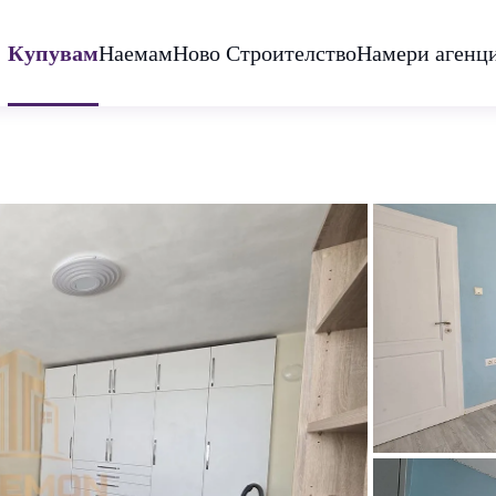
Купувам
Наемам
Ново Строителство
Намери агенц