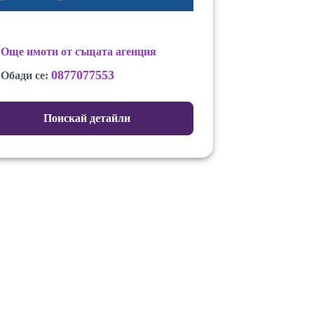
Още имоти от същата агенция
0877077553
Обади се:
Поискай детайли