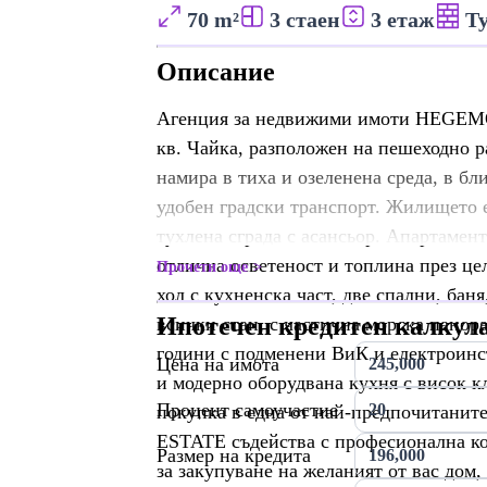
70 m²
3 стаен
3 етаж
Т
Описание
Агенция за недвижими имоти HEGEMO
кв. Чайка, разположен на пешеходно р
намира в тиха и озеленена среда, в бл
удобен градски транспорт. Жилището е
тухлена сграда с асансьор. Апартамен
отлична осветеност и топлина през це
Прочети още
хол с кухненска част, две спални, баня
Ипотечен кредитен калкул
всички стаи, с частична морска панор
години с подменени ВиК и електроинст
Цена на имота
и модерно оборудвана кухня с висок к
Процент самоучастие
покупка в една от най-предпочитани
ESTATE съдейства с професионална ко
Размер на кредита
за закупуване на желаният от вас дом,