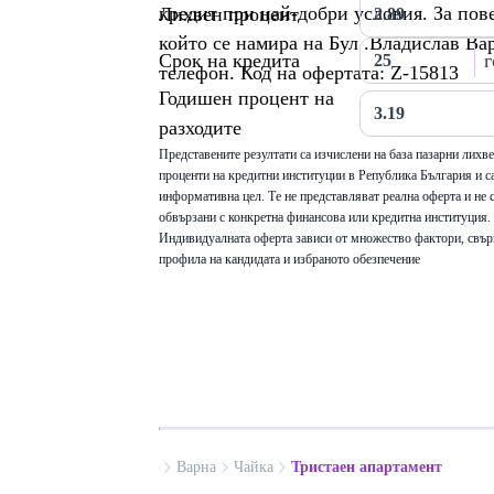
кредит при най-добри условия. За пов
Лихвен процент
който се намира на Бул .Владислав Ва
Срок на кредита
г
телефон. Код на офертата: Z-15813
Годишен процент на
разходите
Представените резултати са изчислени на база пазарни лихв
проценти на кредитни институции в Република България и са
информативна цел. Те не представляват реална оферта и не 
обвързани с конкретна финансова или кредитна институция.
Индивидуалната оферта зависи от множество фактори, свър
профила на кандидата и избраното обезпечение
Варна
Чайка
Тристаен апартамент