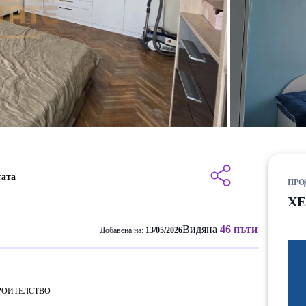
тата
ПРО
Х
Видяна
46 пъти
Добавена на:
13/05/2026
РОИТЕЛСТВО