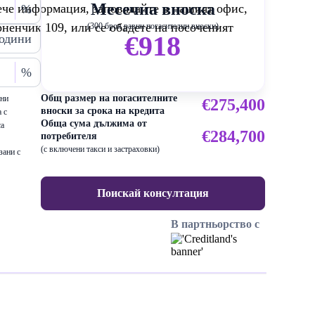
Месечна вноска
ече информация, заповядайте в нашият офис,
%
рненчик 109, или се обадете на посоченият
(300 броя равни погасителни вноски)
€918
одини
%
Общ размер на погасителните
ени
€275,400
вноски за срока на кредита
 с
Обща сума дължима от
са
€284,700
потребителя
(с включени такси и застраховки)
зани с
Поискай консултация
В партньорство с