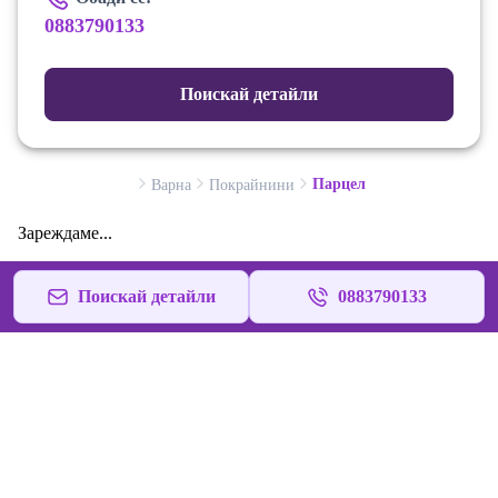
0883790133
Поискай детайли
Парцел
Варна
Покрайнини
Зареждаме...
Поискай детайли
0883790133