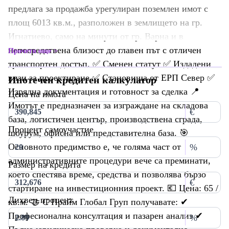
предлага за продажба урегулиран поземлен имот с
площ 6013 кв.м., разположен в землището на гр.
Игнатиево, само на минути от гр. Варна и в
непосредствена близост до главен път с отличен
Прочети още
транспортен достъп. ✅ Сменен статут ✅ Издадени
визи за проектиране ✅ Становища от ЕРП Север ✅
Ипотечен кредитен калкулатор
Изрядна документация и готовност за сделка 📍
Цена на имота
Имотът е предназначен за изграждане на складова
€
база, логистичен център, производствена сграда,
Процент самоучастие
шоурум, офисна или представителна база. 🎯
Основното предимство е, че голяма част от
%
административните процедури вече са преминати,
Размер на кредита
което спестява време, средства и позволява бързо
€
стартиране на инвестиционния проект. 💶 Цена: 65 /
Лихвен процент
кв.м. 🤝 С Прайм Глобал Груп получавате: ✔
Професионална консултация и пазарен анализ ✔
%