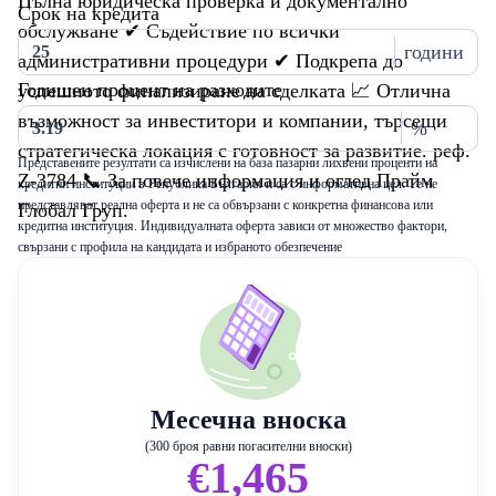
Пълна юридическа проверка и документално
Срок на кредита
обслужване ✔ Съдействие по всички
години
административни процедури ✔ Подкрепа до
Годишен процент на разходите
успешното финализиране на сделката 📈 Отлична
възможност за инвеститори и компании, търсещи
%
стратегическа локация с готовност за развитие. реф.
Представените резултати са изчислени на база пазарни лихвени проценти на
Z-3784 📞 За повече информация и оглед Прайм
кредитни институции в Република България и са с информативна цел. Те не
представляват реална оферта и не са обвързани с конкретна финансова или
Глобал Груп.
кредитна институция. Индивидуалната оферта зависи от множество фактори,
свързани с профила на кандидата и избраното обезпечение
Месечна вноска
(300 броя равни погасителни вноски)
€1,465