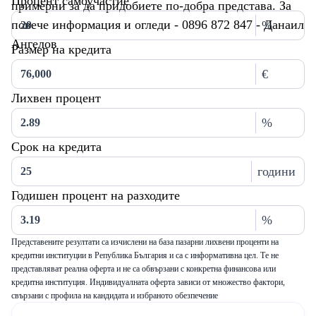
Процент самоучастие
примерни за да придобиете по-добра представа. За
повече информация и огледи - 0896 872 847 - Данаил
%
Ангелов
Размер на кредита
€
Лихвен процент
%
Срок на кредита
години
Годишен процент на разходите
%
Представените резултати са изчислени на база пазарни лихвени проценти на
кредитни институции в Република България и са с информативна цел. Те не
представляват реална оферта и не са обвързани с конкретна финансова или
кредитна институция. Индивидуалната оферта зависи от множество фактори,
свързани с профила на кандидата и избраното обезпечение