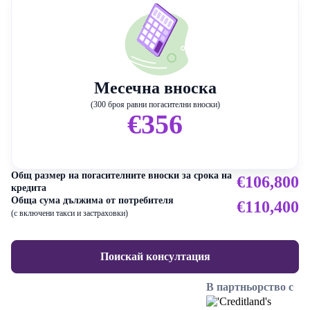
Месечна вноска
(300 броя равни погасителни вноски)
€356
Общ размер на погасителните вноски за срока на
€106,800
кредита
Обща сума дължима от потребителя
€110,400
(с включени такси и застраховки)
Поискай консултация
В партньорство с