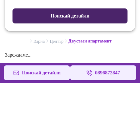
Поискай детайли
Двустаен апартамент
Варна
Център
Зареждаме...
Поискай детайли
0896872847