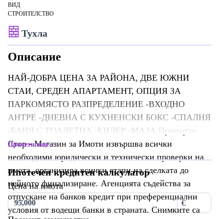
ВИД
СТРОИТЕЛСТВО
Тухла
Описание
НАЙ-ДОБРА ЦЕНА ЗА РАЙОНА, ДВЕ ЮЖНИ
СТАИ, СРЕДЕН АПАРТАМЕНТ, ОПЦИЯ ЗА
ПАРКОМЯСТО РАЗПРЕДЕЛЕНИЕ -ВХОДНО
АНТРЕ -ДНЕВНА С КУХНЕНСКИ БОКС -СПАЛНЯ
-БАНЯ С ТОАЛЕТНА -КИЛЕР -МАЗА Пропърти
Стор - Магазин за Имоти извършва всички
Прочети още
необходими юридически и технически проверки на
имота, организира всички етапи на сделката до
Ипотечен кредитен калкулатор
нейното финализиране. Агенцията съдейства за
Цена на имота
отпускане на банков кредит при преференциални
€
условия от водещи банки в страната. Снимките са