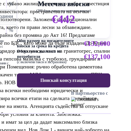
Месечна вноска
те с хубаво жилище или много добра инвестиция
%
инвеститора: пространствата на всички
(300 броя равни погасителни вноски)
€442
одини
 оползотворени. Заложени са функционални
, което ги прави лесни за обзавеждане.
%
крайна без промяна до Акт 16! Предлагаме
Общ размер на погасителните
ени
€132,600
е по БДС, като може да бъде издаден До Ключ :
вноски за срока на кредита
 с
оридор и кухненска част на гранитогрес, спални
Обща сума дължима от
са
€137,100
потребителя
а гипсова мазилка с турбозол, грундирани и
(с включени такси и застраховки)
зани с
окри Помещения: ръчно обработена циментова
 окачен таван. МДФ интериорни врати и ПВЦ
Поискай консултация
ор. НОВ ДОМ 1' горещо препоръчва този имот
ва всички необходими юридически и
В партньорство с
зира всички етапи на сделката до нейното
е на имота. Агенцията съдейства за отпускане
бри условия за клиента. Забележка:
и имат за цел да дадат максимално близка
авършен вид. Нов Дом 1 - винаги най-доброто на