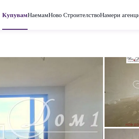
Купувам
Наемам
Ново Строителство
Намери агенц