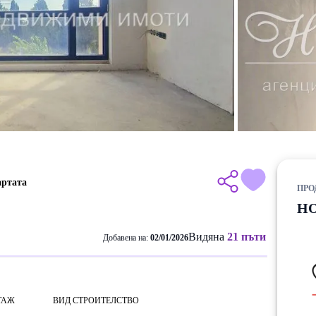
артата
ПРО
НО
Видяна
21 пъти
Добавена на:
02/01/2026
ТАЖ
ВИД СТРОИТЕЛСТВО