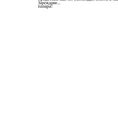
Зареждаме...
пазара!