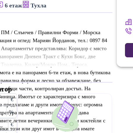
6 етаж
Тухла
 ПМ / Слънчев / Правилни Форми / Морска
ация и оглед: Мариян Йорданов, тел.: 0897 84
 Апартаментът представлява: Коридор с място
 панорамен Дневен Тракт с Кухн Бокс, две
 Тоалетна, Килер/Мокро Пом., Тераса,
мота е на панорамен 6-ти етаж, в нова бутикова
правилна форма и лесно за обзавеждане, без
атор
чни общи части, контролиран достъп. На
Виница. Имотът се характеризира с много
€
а предлагаме и други имоти. Бонус: огромна
%
дратура на апартамента, която Ви дава
авите летни вечеринки, барбекю и коктейли с
€
йки този или друг имот в сградата имате