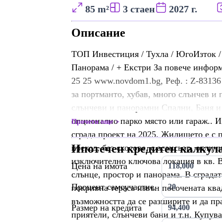
85 m²
3 стаен
2027 г.
Описание
ТОП Инвестиция / Тухла / ЮгоИзток /
Панорама / + Екстри За повече информ
25 25 www.novdom1.bg, Реф. : Z-83136
за портманто, хубав, много слънчев и
слънчеви и панорамни Спални, Баня и
опционално парко място или гараж.. И
Прочети още
сграда проект на 2025. Жилището е с 
Ипотечен кредитен калкул
преход, без скосове, с асансьор, отли
изключително ключова локация в кв. 
Цена на имота
слънце, простор и панорама. В сградат
Процент самоучастие
покривна тераса извън посочената ква
възможността да се разширите и да пр
Размер на кредита
приятели, слънчеви бани и т.н. Купува