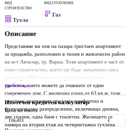
ВИД
ВИД ОТОПЛЕНИЕ
СТРОИТЕЛСТВО
Газ
Тухла
Описание
Представяме ви нов на пазара тристаен апартамент
за продажба, разположен в тихия и живописен район
на м-т Акчелар, гр. Варна. Този апартамент е част от
ново строителство, което ще бъде завършено през
декември 2026 година, и предоставя всички
удобства, които можете да очаквате от един
Прочети още
съвременен дом. С жилищна площ от 63 кв.м, този
тристаен апартамент предлага комфортно и
Ипотечен кредитен калкулатор
функционално разпределение, включващо дневна,
Цена на имота
две спални, една баня с тоалетна. Жилището се
€
намира на втория етаж на четириетажна тухлена