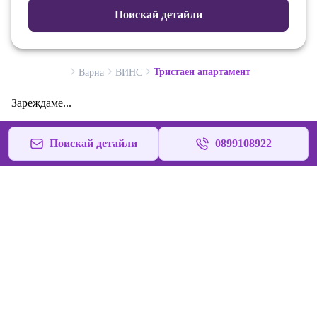
Поискай детайли
Тристаен апартамент
Варна
ВИНС
Зареждаме...
Поискай детайли
0899108922