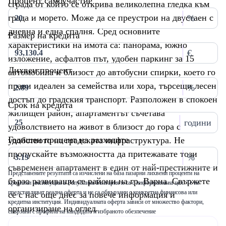
Процент самоучастие
сграда от който се открива великолепна гледка към
града и морето. Може да се преустрои на двустаен с
%
дневна и една спалня. Сред основните
Размер на кредита
характеристики на имота са: панорама, южно
€
изложение, асфалтов път, удобен паркинг за 15
Лихвен процент
автомобила и близост до автобусни спирки, което го
прави идеален за семейства или хора, търсещи лесен
%
достъп до градския транспорт. Разположен в спокоен
Срок на кредита
жилищен район, апартаментът съчетава
години
удоволствието на живот в близост до гора с
Годишен процент на разходите
удобството на градската инфраструктура. Не
пропускайте възможността да притежавате този
%
съвременен апартамент в един от най-престижните и
Представените резултати са изчислени на база пазарни лихвени проценти на
бързо развиващи се райони на гр. Варна. Свържете
кредитни институции в Република България и са с информативна цел. Те не
представляват реална оферта и не са обвързани с конкретна финансова или
се с нас още днес за повече информация и
кредитна институция. Индивидуалната оферта зависи от множество фактори,
организиране на оглед.
свързани с профила на кандидата и избраното обезпечение