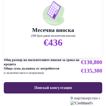
Месечна вноска
(300 броя равни погасителни вноски)
€436
Общ размер на погасителните вноски за срока на
€130,800
кредита
Обща сума дължима от потребителя
€135,300
(с включени такси и застраховки)
Поискай консултация
В партньорство с