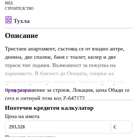
ВИД
СТРОИТЕЛСТВО
Тухла
Описание
Тристаен апартамент, състоящ се от входно антре,
дневна, две спални, баня с тоалет, килер и две
тераси тип лоджия. Възможност за покупка на
паркомясто. В близост до Операта, спирки на
градския транспорт, магазини, банки и др. Сграда
пред разрешение за строеж. Локация, цена Обади се
Прочети още
сега и цитирай този код Z-647172
Ипотечен кредитен калкулатор
Цена на имота
€