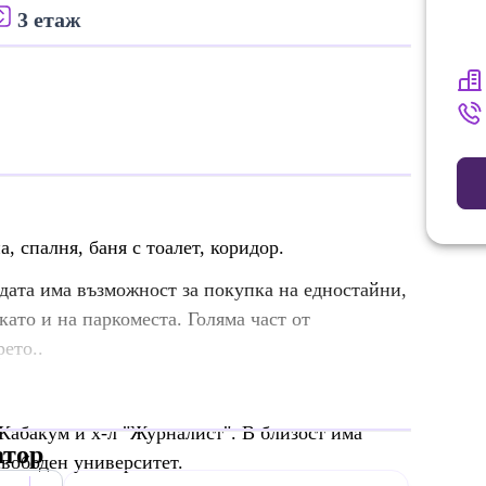
3 етаж
, спалня, баня с тоалет, коридор.
дата има възможност за покупка на едностайни,
ато и на паркоместа. Голяма част от
рето..
 Кабакум и х-л "Журналист". В близост има
атор
свободен университет.