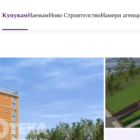
Купувам
Наемам
Ново Строителство
Намери агенц