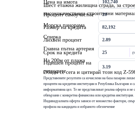
Цена на имота
Шест етажна жилищна сграда, за строе
висококачествени строителни материа
Процент самоучастие
Морска панорама
Размер на кредита
Спирка
Лихвен процент
Главна пътна артерия
Срок на кредита
г
На 200м от плажа
Годишен процент на
разходите
Обади се сега и цитирай този код Z-59
Представените резултати са изчислени на база пазарни лихв
проценти на кредитни институции в Република България и са
информативна цел. Те не представляват реална оферта и не 
обвързани с конкретна финансова или кредитна институция.
Индивидуалната оферта зависи от множество фактори, свър
профила на кандидата и избраното обезпечение