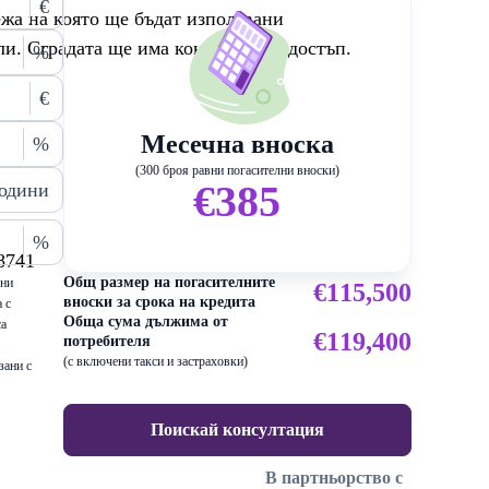
€
жа на която ще бъдат използвани
ли. Сградата ще има контролиран достъп.
%
€
Месечна вноска
%
(300 броя равни погасителни вноски)
€385
одини
%
8741
Общ размер на погасителните
ени
€115,500
вноски за срока на кредита
 с
Обща сума дължима от
са
€119,400
потребителя
(с включени такси и застраховки)
зани с
Поискай консултация
В партньорство с