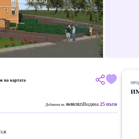
ж на картата
ПРО
И
Видяна
25 пъти
Добавена на:
06/08/2025
ТАЖ